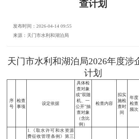
查计划
发布时间：2026-04-14 09:55
来源：天门市水利和湖泊局
天门市水利和湖泊局
2026
年度涉
计划
具体检
查对象
或
“双随
拟实
年度
序
检查
机、一
施检
设定
依据
检查内容
检查
号
事项
公开”抽
查时
频次
查对象
间
（含比
例）
1.
《
取水许可和水资源
费征收管理条例》第三