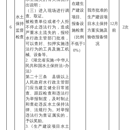
在建生
出说明；
产建设
我市批准的
（三）进入现场进行调
查、取证。
水土
项目、
生产建设项
被检查单位或者个人拒
保持
报备设
目水土保持
12
月
6
不停止违法行为，造成
2
次
监督
施检查
方案实施
及
前
严重水土流失的，报经
检查
（比例
验收报备
情
水行政主管部门批准，
可以查封、扣押实施违
不低于
1
况
法行为的工具及施工机
0%
）
械、设备等。
2.
《湖北省实施
<
中华人
民共和国水土保持法
>
办
法》
第二十三条
县级以上
人民政府水行政主管部
门应当建立健全日常巡
查、跟踪检查和违法行
为举报制度，及时制止
和查处违反水土保持法
律、法规行为。对举报
违法行为查证属实的，
予以奖励。
3.
《生产建设项目水土