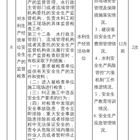
目现场安全
产的监督管理。水行政
主管部门或者流域管理
管理及
保障
机构委托的安全生产监
措施落实情
督机构，负责水利工程
对水
况。
施工现场的具体监督检
利生
查工作。
3
．建设项
产经
第三十二条 水行政主
水利生
目安全生产
管部门、流域管理机构
营单
产经营
费用管理情
12
月
或者其委托的安全生产
8
位安
2
次
监督机构依法履行安全
活动单
况。
前
全生
生产监督检查职责时，
位
4
．水利安
有权采取下列措施：
产的
全生产风险
（一）要求被检查单位
监督
提供有关安全生产的文
管控
“
六项
检查
件和资料；
机制
”
工作
（二）进入被检查单位
推进情况。
施工现场进行检查；
（三）纠正施工中违反
5
．安全生
安全生产要求的行为；
产教育培训
（四）对检查中发现的
安全事故隐患，责令立
情况。
即排除；重大安全事故
6.
安全生产
隐患排除前或者排除过
应急管理情
程中无法保证安全的，
责令从危险区域内撤出
况。
作业人员或者暂时停止