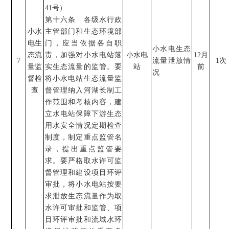
41
号）
第十六条 各级水行政
小水
主管部门和生态环境部
电生
门，应当依据各自职
小水电生态
态流
责，加强对小水电站落
小水电
12
月
7
流量
泄放情
1
次
量监
实生态流量的监管。要
站
前
况
督检
将小水电站生态流量监
查
督管理纳入河湖长制工
作范围和考核内容，建
立水电站保障下游生态
用水安全情况定期检查
制度，制定重点监管名
录，提出重点监管要
求。要严格取水许可监
督管理和建设项目环评
审批，将小水电站按要
求泄放生态流量作为取
水许可审批和监管、项
目环评审批和流域水环