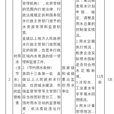
况，重点核
管理机构），在所管辖
查用水计划
的范围内行使法律、行
申报、核
政法规规定的和国务院
定、调整及
水行政主管部门授予的
用水总量的
水资源管理和监督职
控制落实情
责。
况。
县级以上地方人民政府
2.
用水定额
水行政主管部门按照规
执行情况，
定的权限，负责本行政
检查企业实
对用
区域内水资源的统一管
际用水指标
水
理和监督工作。
是否符合用
（含
2.
《节约用水条例》
国家级
水定额标
节
第四十三条第一款
县
和
省级
准。
12
月
2
水）
级以上人民政府水行
重点监
1
次
3.
冷却水、
前
活动
政、住房城乡建设、市
控用水
工业废水等
的监
场监督管理等主管部门
单位
非常规水回
督检
应当按照职责分工，加
用情况。
查
强对用水活动的监督检
4.
用水计量
查，依法查处违法行
管理情况，