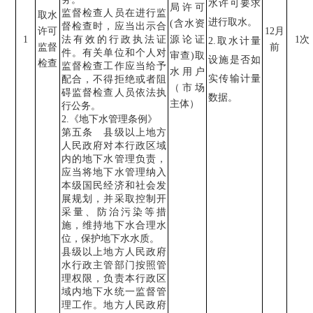
水许可要求
局
许可
监督检查人员在进行监
取水
进行取水。
(
含水资
督检查时，应当出示合
许可
12
月
1
法有效的行政执法证
源论证
1
次
2.
取水计量
监督
前
件。有关单位和个人对
审查
)
取
设施是否如
检查
监督检查工作应当给予
水用户
实传输计量
配合，不得拒绝或者阻
（市场
碍监督检查人员依法执
数据。
主体）
行公务。
2.
《地下水管理条例》
第五条 县级以上地方
人民政府对本行政区域
内的地下水管理负责，
应当将地下水管理纳入
本级国民经济和社会发
展规划，并采取控制开
采量、防治污染等措
施，维持地下水合理水
位，保护地下水水质。
县级以上地方人民政府
水行政主管部门按照管
理权限，负责本行政区
域内地下水统一监督管
理工作。地方人民政府