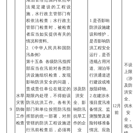
湖泊管理范围内依照本
法规定建设的工程设
施，水行政主管部门有
权依法检查；水行政主
1.
是否影响
管部门检查时，被检查
防洪设施
建
者应当如实提供有关的
设和维护，
情况和资料。
是否影响
防
2.
《中华人民共和国防
洪工程安全
汛条例》
运行
，
是否
第十五条
各级防汛指挥
违规占用
河
不设
部应当在汛前对各类防
道、湖泊等
上限
洪设施组织检查，发现
行洪通道进
（涉
影响防洪安全的问题，
行建设或堆
及防
责成责任单位在规定的
涉及防
放阻碍物
。
洪安
水旱
期限内处理，不得贻误
洪安
2.
在建涉水
全、
灾害
防汛抗洪工作。各有关
全
、影
项目度汛准
12
月
供水
9
防御
部门和单位按照防汛指
响防汛
备情况、监
前
安
工作
挥部的统一部署，对所
抗旱工
测预警及避
全，
检查
管辖的防洪工程设施进
作的企
险转移准备
视汛
行汛前检查后，必须将
业
情况、应急