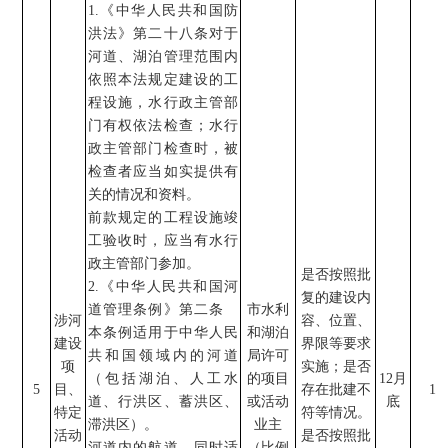
1.
《
中华人民共和国防
洪法》第二十八条对于
河道、湖泊管理范围内
依照本法规定建设的工
程设施，水行政主管部
门有权依法检查；水行
政主管部门检查时，被
检查者应当如实提供有
关的情况和资料。
前款规定的工程设施竣
工验收时，应当有水行
政主管部门参加。
是否按照批
2.
《
中华人民共和国
河
复的建设内
道管理条例》第二条
市水利
涉河
容、位置、
本条例适用于中华人民
和湖泊
建设
界限等要求
共和国领域内的河道
局
许可
项
实施；是否
（包括湖泊、人工水
的
项目
12
月
5
目、
存在批建不
1
道、行洪区、蓄洪区、
或活动
底
特定
符等情况。
滞洪区）。
业主
活动
是否按照批
河道内的航道，同时适
（
比例