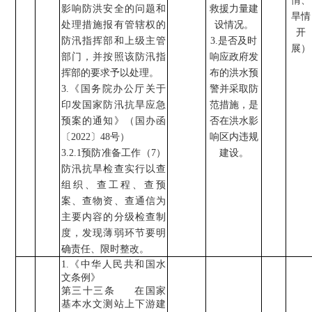
情、
影响防洪安全的问题和
救援力量建
旱情
处理措施报有管辖权的
设情况
。
开
防汛指挥部和上级主管
3.
是否及时
展）
部门，并按照该防汛指
响应政府发
挥部的要求予以处理。
布的洪水预
3.
《国务院办公厅关于
警并采取防
印发国家防汛抗旱应急
范措施
，
是
预案的通知》（国办函
否
在洪水影
〔
2022
〕
48
号）
响区内
违规
3.2.1
预防准备工作（
7
）
建设
。
防汛抗旱检查实行以查
组织、查工程、查预
案、查物资、查通信为
主要内容的分级检查制
度，发现薄弱环节要明
确责任、限时整改。
1.
《中华人民共和国水
文条例》
第三十三条
在国家
基本水文测站上下游建