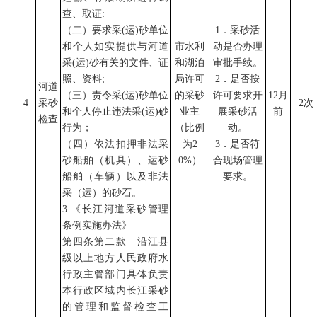
查、取证
:
（二）要求采
(
运
)
砂单位
1
．采砂活
和个人如实提供与河道
市水利
动是否办理
采
(
运
)
砂有关的文件、证
和湖泊
审批手续。
照、资料
;
局
许可
2
．
是否按
河道
（三）责令采
(
运
)
砂单位
的采砂
许可要求开
12
月
4
采砂
2
次
和个人停止违法采
(
运
)
砂
业主
展采砂活
前
检查
行为；
（
比例
动。
（四）依法扣押非法采
为
2
3
．是否符
砂船舶（机具）、运砂
0%
）
合现场管理
船舶（车辆）以及非法
要求。
采（运）的砂石。
3.
《长江河道采砂管理
条例实施办法》
第四条第二款 沿江县
级以上地方人民政府水
行政主管部门具体负责
本行政区域内长江采砂
的管理和监督检查工