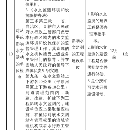
位承担。
3.
《水文监测环境和设
1.
影响水文
施保护办法》
监测的建设
第三条第三款
省、
自治区、直辖市人民政
工程是否办
对从
府水行政主管部门负责
理审批手
事或
本行政区域内的水文监
影响水
续。
测环境和设施保护的监
影响
文监测
2.
影响水文
督管理工作，其直属的
水文
12
月
10
水文机构接受上级业务
的工程
监测的建设
1
次
活动
前
主管部门的指导，并在
建设单
工程是否按
的单
当地人民政府的领导下
位
照批复文件
位检
具体负责组织实施。
进行补偿。
第九条 在水文测站上
查
3.
是否按许
下游各
20
公里（平原河
网区上下游各
10
公里）
可要求开展
河道管理范围内，新
建设活动。
建、改建、扩建下列工
程影响水文监测的，建
设单位应当采取相应措
施，在征得对该水文测
站有管理权限的流域管
理机构或者水行政主管