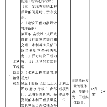
的施工现场进行检查；
（三）发现有影响工程
质量的问题时，责令改
正。
2.
《建设工程勘察设计
管理条例》
第五条
县级以上人民政
府建设行政主管部门和
交通、水利等有关部门
应当依照本条例的规
定，加强对建设工程勘
水
利
察、设计活动的监督管
工程
理。
质量
3.
《水利工程质量管理
3
监督
规定》
参建单位质
检查
第五十四条
县级以上人
水利工
量管理体
民政府水行政主管部
程项目
12
月
系、质量行
2
次
门、流域管理机构、受
参建单
前
为，工程实
委托的水利工程质量监
位
体质量。
督机构应当采取抽查等