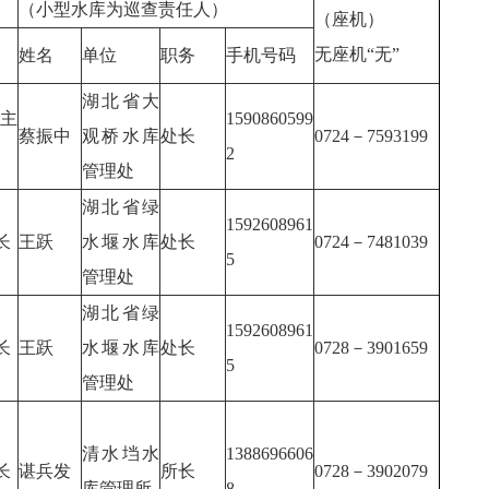
（小型水库为巡查责任人）
（座机）
无座机“无”
姓名
单位
职务
手机号码
湖北省大
主
1590860599
蔡振中
观桥水库
处长
0724－7593199
2
管理处
湖北省绿
1592608961
长
王跃
水堰水库
处长
0724－7481039
5
管理处
湖北省绿
1592608961
长
王跃
水堰水库
处长
0728－3901659
5
管理处
清水垱水
1388696606
长
谌兵发
所长
0728－3902079
库管理所
8