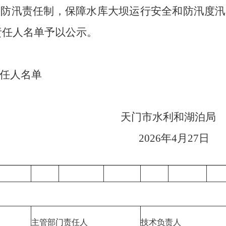
、防汛责任制，保障水库大坝运行安全和防汛度汛
责任人名单予以公示。
任人名单
天门市水利和湖泊局
202
6
年
4
月
27
日
主管部门责任人
技术负责人