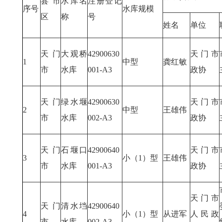
县市
水库名
注册登记
序号
水库规模
区
称
号
姓名
单位
天门
大观桥
42900630
天门市
1
中型
龚红敏
市
水库
001-A3
政协
天门
绿水堰
42900630
天门市
2
中型
王雄伟
市
水库
002-A3
政协
天门
石堰口
42900640
天门市
3
小（1）型
王雄伟
市
水库
001-A3
政协
天门市
天门
清水垱
42900640
4
小（1）型
从进军
人民政
市
水库
002-A3