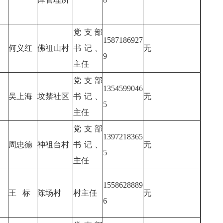
党支部
1587186927
何义红
佛祖山村
书记、
无
9
主任
党支部
1354599046
吴上海
坟禁社区
书记、
无
5
主任
党支部
1397218365
周忠德
神祖台村
书记、
无
5
主任
1558628889
王 标
陈场村
村主任
无
6