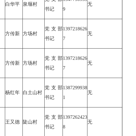
白华平
泉堰村
无
书记
9
党支部
1397218626
方传新
方场村
无
书记
7
党支部
1397218626
方传新
方场村
无
书记
7
党支部
1387299938
杨红年
白土山村
无
书记
1
党支部
1397262423
王又德
陡山村
无
书记
8