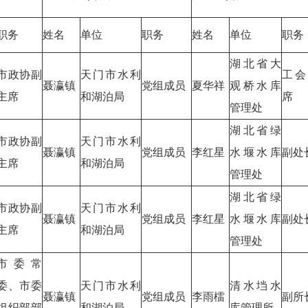
职务
姓名
单位
职务
姓名
单位
职务
湖北省大
市政协副
天门市水利
工会
聂瀛镇
党组成员
夏华祥
观桥水库
主席
和湖泊局
席
管理处
湖北省绿
市政协副
天门市水利
聂瀛镇
党组成员
李红星
水堰水库
副处
主席
和湖泊局
管理处
湖北省绿
市政协副
天门市水利
聂瀛镇
党组成员
李红星
水堰水库
副处
主席
和湖泊局
管理处
市委常
委、市委
天门市水利
清水垱水
聂瀛镇
党组成员
李雨檑
副所
组织部部
和湖泊局
库管理所