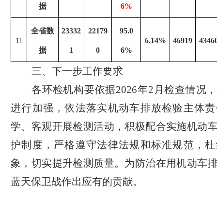
据
6%
全省数
23332
22179
95.0
11
6.14%
46919
4346
据
1
0
6%
三、下一步工作要求
各
环检
机构要
依据
2026年2月检查情况
进行加强，
依法落实
机动车
排放检验主体责
学、客观开展检测活动，积极配合实施
机动
护制度，
严格遵守
法律法规
和
标准规范，
杜
象
，
切实提升检测质量。为防治在用
机动车
蓝天保卫战作出应有的贡献。