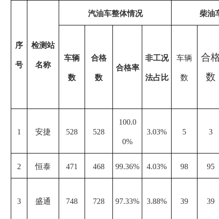
汽油车整体情况
柴油
序
检测站
合
车辆
合格
非工况
车辆
号
名称
合格率
数
数
数
法占比
数
100.0
1
安捷
528
528
3.03%
5
3
0%
2
恒泰
471
468
99.36%
4.03%
98
95
3
盛通
748
728
97.33%
3.88%
39
39