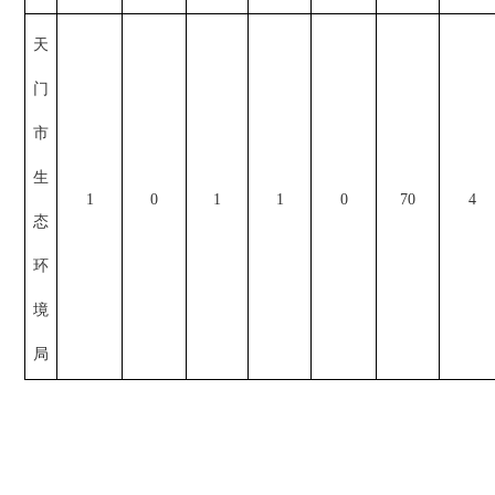
天
门
市
生
1
0
1
1
0
70
4
态
环
境
局