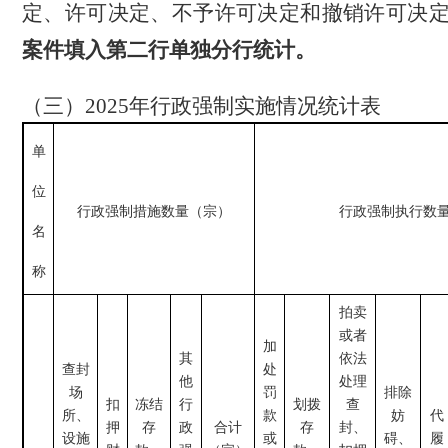
定、许可决定、不予许可决定和撤销许可决
案件填入第二行单独分行统计。
（三）
2025
年行政强制实施情况统计表
单
位
行政强制措施数量（宗）
行政强制执行数
名
称
拍卖
或者
加
其
依法
查封
处
他
处理
场
罚
排除
扣
冻结
行
划拨
查
所、
款
妨
代
押
存
政
合计
存
封、
设施
或
碍、
履