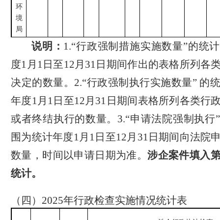
环
境
局
说明：
1.
“行政强制措施实施数量”的统
度
1
月
1
日至
12
月
31
日
期间作出的表格所列各
决定的数量。
2.
“行政强制执行实施数量” 的
年度
1
月
1
日至
12
月
31
日
期间表格所列各类行
或者终结执行的数量。
3.
“申请法院强制执行
围为统计年度
1
月
1
日至
12
月
31
日
期间向法院
数量，时间以申请日期为准。
涉企案件填入
统计。
（
四
）
2025
年行政
检查实施
情况统计表