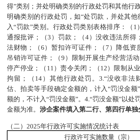
得”类别；并处明确类别的行政处罚和其他行
明确类别的行政处罚，如“处罚款，并处其他
入“罚款”类别。行政处罚类别表格排序：（
1
通报批评；（
3
）罚款；（
4
）没收违法所得
法财物；（
6
）暂扣许可证件；（
7
）降低资
吊销许可证件；（
9
）限制开展生产经营活动
停产停业；（
11
）责令关闭；（
12
）限制从
拘留；（
14
）其他行政处罚。
3.
“没收非法
估、拍卖等手段确定金额的，计入“罚没金额
额的，不计入“罚没金额”。
4.
“罚没金额”以处
金额为准
。
涉企案件填入第二行、第四行单独
（二）
2025
年行政许可实施情况统计表
行政许可实施数量（宗）