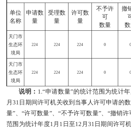
不予许
撤
单位
申请数
受理数
许可数
可
名称
量
量
量
数量
数
天门市
生态环
224
224
224
0
境局
天门市
生态环
224
224
224
0
境局
说明：
1.
“申请数量”的统计范围为统计年
月
31
日
期间许可机关收到当事人许可申请的数
量”、“许可数量”、“不予许可数量”、“撤销
范围为统计年度
1
月
1
日至
12
月
31
日
期间许可