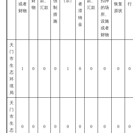
财
款、
强
（宗）
款、
扣押
或者
者
恢复
行
物
汇款
制
汇款
的场
财物
滞
原状
措
所、
纳
施
设施
金
或者
财物
天
门
市
生
1
0
0
0
1
0
0
0
0
0
态
环
境
局
天
门
市
生
0
0
0
0
0
0
0
0
0
0
态