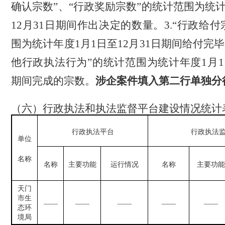
确认宗数”、“行政奖励宗数”的统计范围为统
12
月
31
日
期间作出决定的数量。
3
.
“行政给付
围为统计年度
1
月
1
日至
12
月
31
日
期间给付完毕
他行政执法行为”的统计范围为统计年度
1
月
1
期间完成的宗数。
涉企案件填入第二行单独分
（
六
）
行政执法和执法监督平台建设
情况统计
行政执法平台
行政执法
单位
名称
名称
主要功能
运行情况
名称
主要功能
天门
市生
——
——
——
——
——
态环
境局