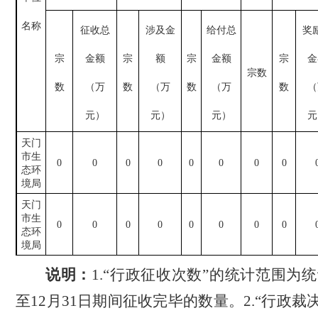
名称
征收总
涉及金
给付总
奖
宗
金额
宗
额
宗
金额
宗
金
宗数
数
（万
数
（万
数
（万
数
（
元）
元）
元）
元
天门
市生
0
0
0
0
0
0
0
0
态环
境局
天门
市生
0
0
0
0
0
0
0
0
态环
境局
说明：
1.
“行政征收次数”的统计范围为
至
12
月
31
日
期间征收完毕的数量。
2.
“行政裁