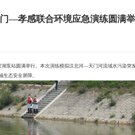
门—孝感联合环境应急演练圆满
家湖
泵站圆满举行。本次演练模拟汉北河—天门河流域水污染突
域生态安全屏障。