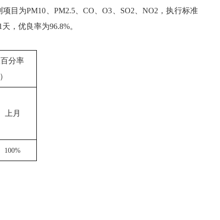
M10、PM2.5、CO、O3、SO2、NO2，执行标准
天，优良率为96.8%。
数百分率
）
上月
100
%