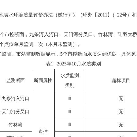
）、《地表水环境质量评价办法（试行）》（环办【2011】）22
2个市控断面，九条河入河口、天门河分叉口、竹林湾、陆羽大
个点位单月监测一次（本月未监测）。
行了监测。市站监测数据显示，5个市控断面水质达到优良，具体见
表1 2025年10月水质类别
水质监测
监测断面
断面属性
超标项目
类别
九条河入河口
Ⅲ
无
天门河分叉口
Ⅲ
无
竹林湾
Ⅲ
无
市控