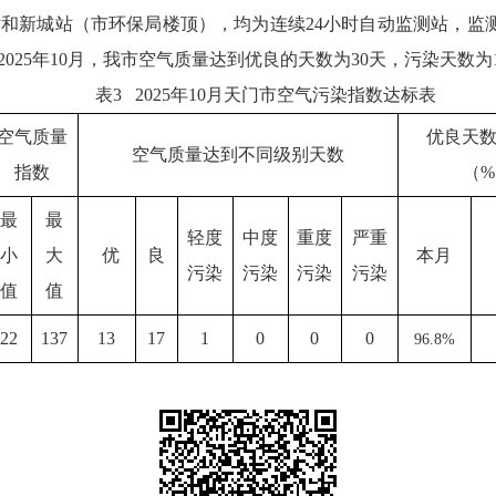
城站（市环保局楼顶），均为连续24小时自动监测站，监测项目为P
，2025年10月，我市空气质量达到优良的天数为30天，污染天数为1
表3 2025年10月天门市空气污染指数达标表
空气质量
优良天
空气质量达到不同级别天数
指数
（
%
最
最
轻度
中度
重度
严重
小
大
优
良
本月
污染
污染
污染
污染
值
值
22
137
13
17
1
0
0
0
96.8
%