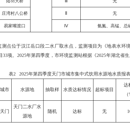
陆羽大桥
Ⅲ
无
Ⅱ
庄湾村八公桥
无
易家嘴渡口
Ⅳ
氨氮、高锰、总
点位于汉江岳口段二水厂取水点，监测项目为《地表水环境质量标准
33项。2025年第四季度，市环境监测站根据《2025年湖北
表2 2025年第四季度天门市城市集中式饮用水源地水质报
达
城市
水源地
抽取样
水质达标情况
超标项目
（
天门二水厂水
天门
随机
达标
无
1
源地