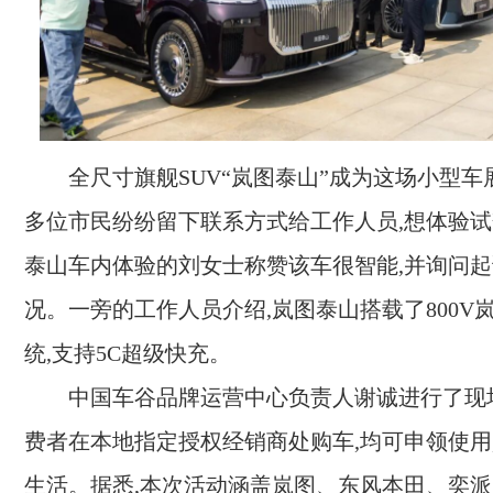
全尺寸旗舰SUV“岚图泰山”成为这场小型车
多位市民纷纷留下联系方式给工作人员,想体验
泰山车内体验的刘女士称赞该车很智能,并询问
况。一旁的工作人员介绍,岚图泰山搭载了800V
统,支持5C超级快充。
中国车谷品牌运营中心负责人谢诚进行了现
费者在本地指定授权经销商处购车,均可申领使用
生活。据悉,本次活动涵盖岚图、东风本田、奕