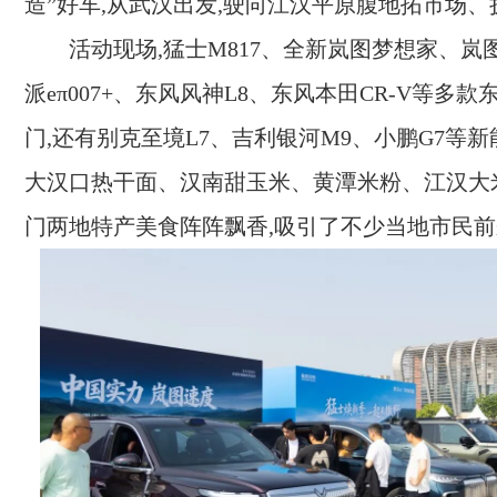
造”好车,从武汉出发,驶向江汉平原腹地拓市场、
活动现场,猛士M817、全新岚图梦想家、
岚
派eπ007+、东风风神L8、东风本田CR-V等多
门,还有别克至境L7、吉利银河M9、小鹏G7等新
大汉口热干面、汉南甜玉米、黄潭米粉、江汉大
门两地特产美食阵阵飘香,吸引了不少当地市民