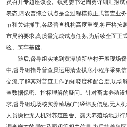
员召开专题座谈会。镇党委书记周勇详细汇报试
表态,四农普综合试点是全过程模拟正式普查业
节和关键抓手,各级普查机构高度重视,将严格按
市局的要求,高质量完成试点任务,为后续全面正
验、筑牢基础。
随后,督导组实地到黄潭镇新华村开展现场
中,督导组指导普查员运用清查摸底小程序采集信
交流,了解其对普查工作的知晓度和配合度,现场
查数据保密、指标理解的疑问。针对畜禽养殖设
求,督导组现场核实养殖场(户)经纬度信息,无人机
人员操控无人机对养殖圈舍、露天养殖场地进行
调查样本的属性及面积等相关信息,为后续养殖