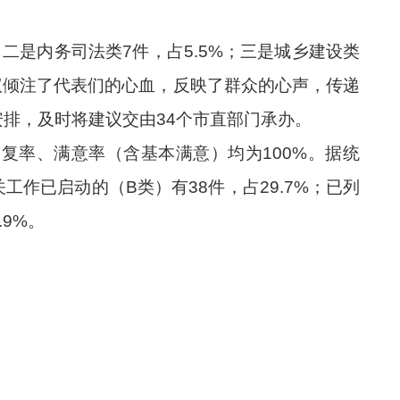
二是内务司法类
7
件，占
5.5
%；三是城乡建设类
议倾注了代表
们
的心血，反映了群众的心声，传递
安排，及时将建议交由
34个市直部门承办。
答复率、满意率（含基本满意）均为
100%。据统
关工作已启动的（B类）有
38
件，占
29.7
%；已列
.9
%。