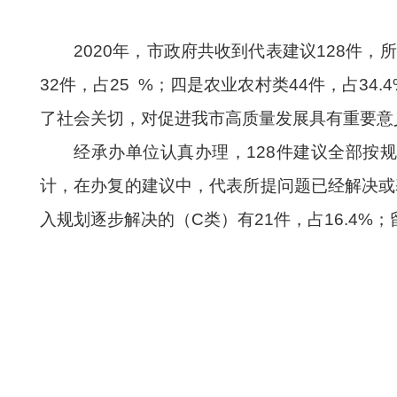
20
20
年
，
市政府
共
收到代表建议
128
件
，
所
32
件，占
25
%；四是农业农村类
44
件，占
34.4
了社会关切
，
对
促进
我市高质量发展具有重要意
经承办单位认真办理，
128
件建议全部按
计，在办复的建议中，
代表所提问题已经解决或
入规划逐步解决的（C类）有
21
件，占
1
6.4
%；