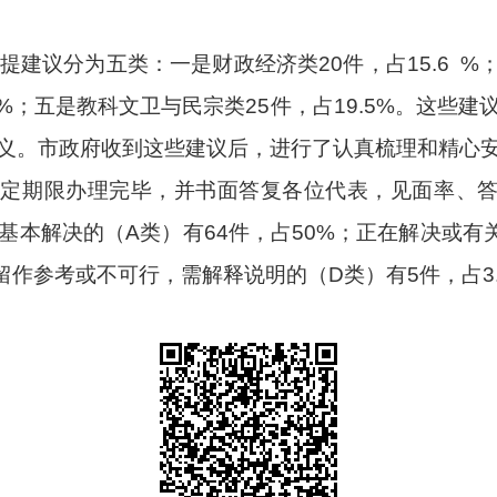
提建议分为五类：一是财政经济类
2
0件，占
15.6
%；
%；五是教科文卫与民宗类2
5
件，占
19.5
%。这些建
义。市政府收到这些建议后，进行了认真梳理和精心
规定期限办理完毕，并书面答复各位代表，见面率、
基本解决的（
A类）有
64
件，占
50
%；正在解决或有
留作参考或不可行
，需解释说明的（
D类）有
5
件，占
3