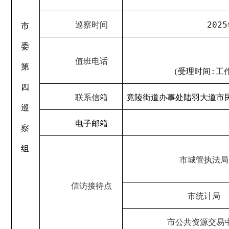
巡察时间
20
25
市
委
值班电话
第
（受理时间
:
工
四
联系信箱
竟陵街道办事处陆羽大道市
巡
电子
邮
箱
察
组
市城管执法局
信访接待点
市统计局
市公共资源交易