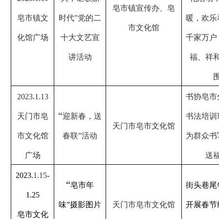
皂市镇宣传办、皂
皂市镇文
时代”党的二
暖，欢乐
市文化馆
化馆广场
十大文艺宣
千家万户
讲活动
福、祥
2023.1.13
书协皂市
“
天门市皂
迎新春，送
书法培训
天门市皂市文化馆
市文化馆
春联”活动
为群众书
广场
送
2023
.
1.15
-
“
皂市年
街头巷尾
1.25
味”摄影图片
天门市皂市文化馆
开展春节
皂市文化