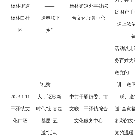
杨林街道
——
杨林街道办事处综
贫困户手
“
杨林口社
送春联下
合文化服务中心
送上浓
区
乡”
活动以走
务百姓为
送党的二
“
礼赞二十
讲、送
2023.1.11
大，讴歌新
中共干驿镇委、市
联、送
干驿镇文
时代”新春走
文联、干驿镇综合
送“全家
化广场
基层“五
文化服务中心
多彩的文
送”活动
党的温暖