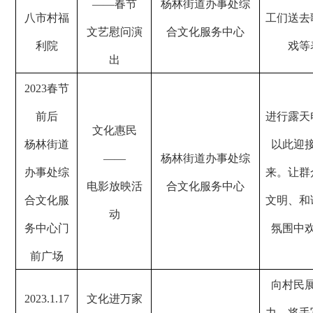
——春节
杨林街道办事处综
八市村福
工们送去
文艺慰问演
合文化服务中心
利院
戏等
出
2023
春节
前后
进行露天
文化惠民
杨林街道
以此迎
——
杨林街道办事处综
办事处综
来。让群
电影放映活
合文化服务中心
合文化服
文明、和
动
务中心门
氛围中
前广场
向村民
2023.1.17
文化进万家
力，将手