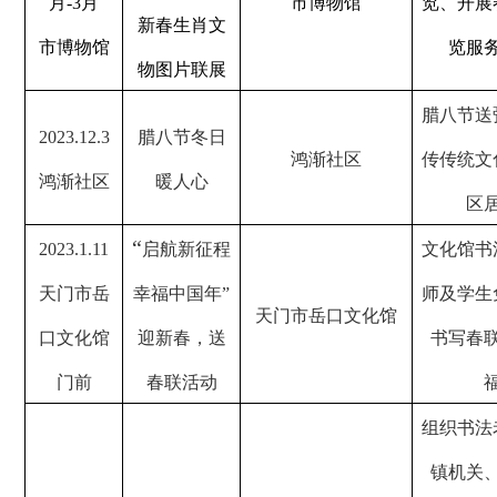
月
-3
月
市博物馆
览、开展
新春生肖文
市博物馆
览服
物图片联展
腊八节送
2023.12.3
腊八节冬日
鸿渐社区
传传统文
鸿渐社区
暖人心
区
“
2023.1.11
启航新征程
文化馆书
天门市岳
幸福中国年”
师及学生
天门市岳口文化馆
口文化馆
迎新春，送
书写春
门前
春联活动
组织书法
镇机关