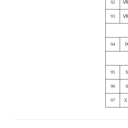
92
Ⅷ
93
Ⅷ
94
95
96
97
X