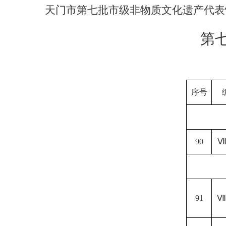
天门市第七批市级非物质文化遗产代表
第
序号
90
Ⅶ
91
Ⅷ