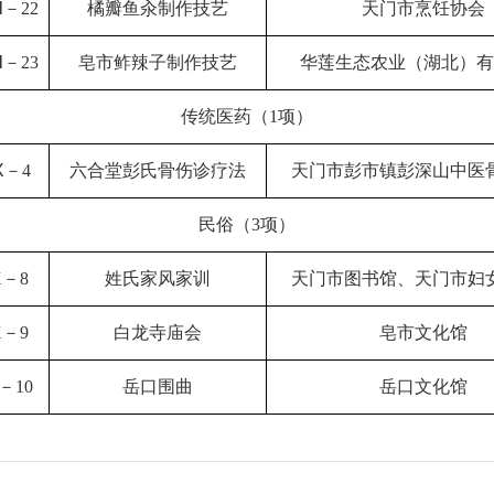
－22
橘瓣鱼汆制作技艺
天门市烹饪协会
－23
皂市鲊辣子制作技艺
华莲生态农业（湖北）有
传统医药（1项）
Ⅸ－4
六合堂彭氏骨伤诊疗法
天门市
彭市
镇
彭深山中医
民俗（3项）
X
－8
姓氏家风家训
天门市图书馆、天门市妇
X
－9
白龙寺庙会
皂市文化馆
－10
岳口围曲
岳口文化馆