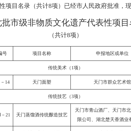
性项目名录（共计
8项）已经市人民政府批准，
七批
市
级非物质文化遗产代表性项目
（共计8项）
编号
项目名称
申报地区或单位
传统美术（1项）
－14
天门面塑
天门市群众艺术馆
传统技艺（3项）
天门市
青山酒厂、
天门市
北
－21
天门蒸馏酒传统酿造技艺
限公司、
湖北楚天香酒业