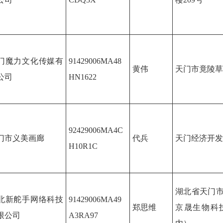
门魔力文化传媒有
91429006MA48
黄伟
天门市竟陵草
公司
HN1622
92429006MA4C
门市义美画廊
代兵
天门经济开发
H10R1C
湖北省天门
北新舵手网络科技
91429006MA49
郑思维
京晟生物科
限公司
A3RA97