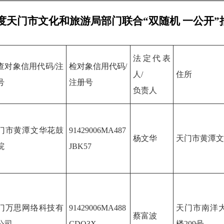
1年度天门市文化和旅游局部门联合“双随机 一公开
法定代表
查对象信用代码/注
检对象信用代码/
人/
住所
号
注册号
负责人
门市黄潭文华花鼓
91429006MA487
杨文华
天门市黄潭文
院
JBK57
门万思网络科技有
91429006MA488
天门市南洋
蔡富波
公司
CDQ3X
楼209号