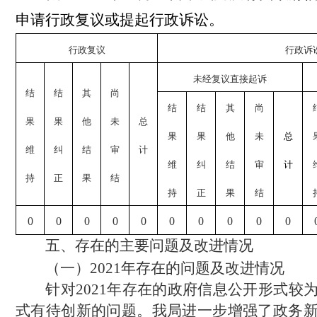
申请行政复议或提起行政诉讼。
行政复议
行政诉
未经复议直接起诉
结
结
其
尚
结
结
其
尚
果
果
他
未
总
果
果
他
未
总
维
纠
结
审
计
维
纠
结
审
计
持
正
果
结
持
正
果
结
0
0
0
0
0
0
0
0
0
0
五、存在的主要问题及改进情况
（一）2021年存在的问题及改进情况
针对2021年存在的政府信息
公开形式较
式有待创新的问题。我
局进一步增强了政务