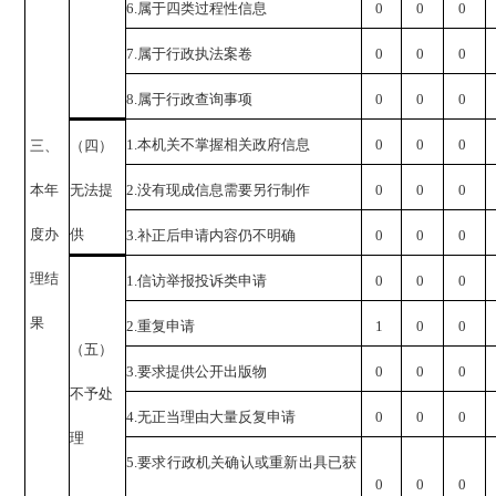
6.
属于四类过程性信息
0
0
0
7.
属于行政执法案卷
0
0
0
8.
属于行政查询事项
0
0
0
1.
本机关不掌握相关政府信息
0
0
0
三、
（四）
本年
无法提
2.
没有现成信息需要另行制作
0
0
0
度办
供
3.
补正后申请内容仍不明确
0
0
0
理结
1.
信访举报投诉类申请
0
0
0
果
2.
重复申请
1
0
0
（五）
3.
要求提供公开出版物
0
0
0
不予处
4.
无正当理由大量反复申请
0
0
0
理
5.
要求行政机关确认或重新出具已获
0
0
0