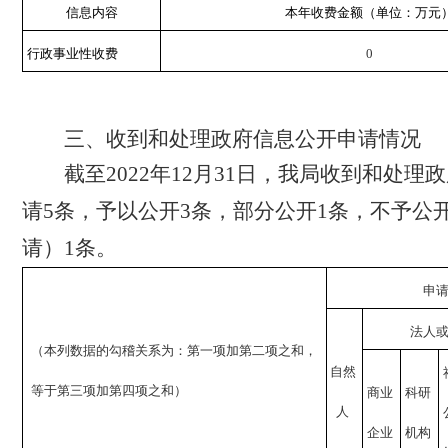
信息内容
本年收费金额（单位：万元
行政事业性收费
0
三、收到和处理政府信息公开申请情况
截至
2022
年
12
月
31
日，我局收到和处理政
请
5
条，予以公开
3
条，部分公开
1
条，不予公
请）
1
条。
申
法人
（本列数据的勾稽关系为：第一项加第二项之和，
自然
等于第三项加第四项之和）
商业
科研
人
企业
机构