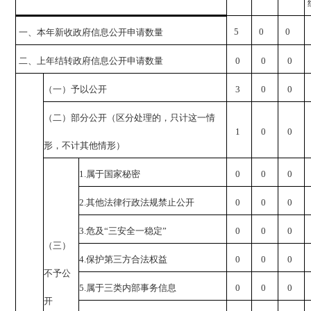
5
0
0
一、本年新收政府信息公开申请数量
二、上年结转政府信息公开申请数量
0
0
0
（一）予以公开
3
0
0
（二）部分公开（区分处理的，只计这一情
1
0
0
形，不计其他情形）
1.
属于国家秘密
0
0
0
2.
其他法律行政法规禁止公开
0
0
0
3.
危及“三安全一稳定”
0
0
0
（三）
4.
保护第三方合法权益
0
0
0
不予公
5.
属于三类内部事务信息
0
0
0
开