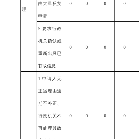
由大量反复
0
0
0
0
理
申请
5.要求行政
机关确认或
0
0
0
0
重新出具已
获取信息
1.申请人无
正当理由逾
期不补正、
行政机关不
0
0
0
0
再处理其政