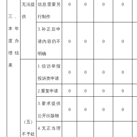
无法提
信息需要另
0
0
0
0
三、
供
行制作
本年
3.补正后申
度办
请内容仍不
0
0
0
0
理结
明确
果
1.信访举报
0
0
0
0
投诉类申请
2.重复申请
0
0
0
0
3.要求提供
0
0
0
0
公开出版物
（五）
4.无正当理
不予处