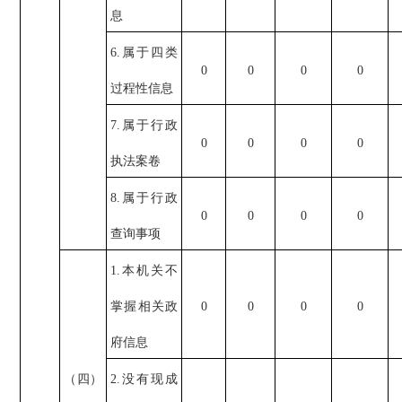
息
6.属于四类
0
0
0
0
过程性信息
7.属于行政
0
0
0
0
执法案卷
8.属于行政
0
0
0
0
查询事项
1.本机关不
掌握相关政
0
0
0
0
府信息
（四）
2.没有现成