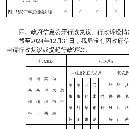
（七）总计
0
0
0
0
四、结转下年度继续办理
0
0
0
0
四、政府信息公开行政复议、行政诉讼情
截至
2024年12月31日，我局没有因政
申请行政复议或提起行政诉讼。
行政复议
行政诉讼
未经复议直接起诉
复议后
结
结
其
尚
结
结
其
尚
结
结
其
果
果
他
未
总
果
果
他
未
总
果
果
他
维
纠
结
审
计
维
纠
结
审
计
维
纠
结
持
正
果
结
持
正
果
结
持
正
果