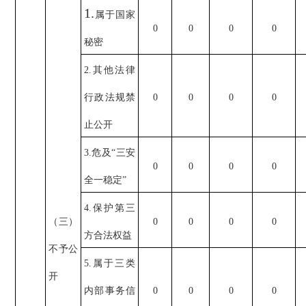
1.
属于国家
0
0
0
0
秘密
2.其他法律
行政法规禁
0
0
0
0
止公开
3.危及“三安
0
0
0
0
全一稳定”
4.保护第三
（三）
0
0
0
0
方合法权益
不予公
5.属于三类
开
内部事务信
0
0
0
0