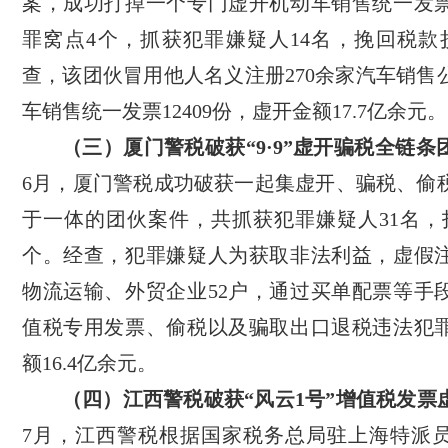
案，成功打掉一个专门虚开机动车销售统一发
罪窝点4个，抓获犯罪嫌疑人14名，挽回税款
查，该团伙冒用他人名义注册270余家汽车销售
车销售统一发票12409份，虚开金额17.7亿余元。
（三）厦门警税破获“9·9”虚开骗税全链条
6月，厦门警税成功破获一起集虚开、骗税、偷
于一体的团伙案件，共抓获犯罪嫌疑人31名，
个。经查，犯罪嫌疑人为获取非法利益，虚假
物流运输、外贸企业52户，通过买单配票等手
值税专用发票、偷税以及骗取出口退税违法犯
额16.4亿余元。
（四）江西警税破获“风云1号”增值税发票
7月，江西警税根据国家税务总局驻上海特派