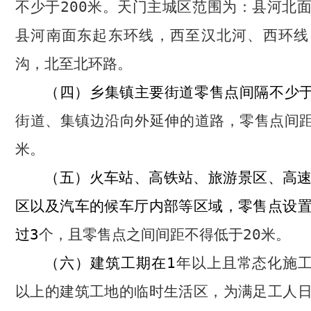
不少于
200
米。天门主城区范围为：县河北
县河南面东起东环线，西至汉北河、西环线
沟，北至北环路。
乡集镇主要街道零售点间隔不少
（四）
街道、集镇边沿向外延伸的道路，零售点间
米。
火车站、高铁站、旅游景区、高
（五）
区以及汽车的候车厅内部等区域，零售点设
过
3
个，且零售点之间间距不得低于
20
米。
建筑工期在
1
年以上且常态化施
（六）
以上的建筑工地的临时生活区，为满足工人