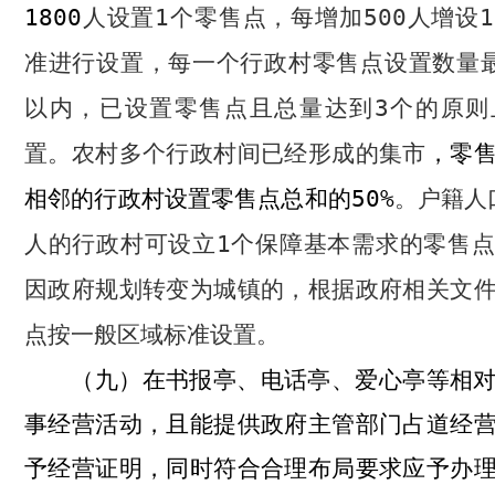
1800
人设置
1
个零售点，每增加
500
人增设
1
准进行设置，每一个行政村零售点设置数量
以内，已设置零售点且总量达到
3
个的原则
置。农村多个行政村间已经形成的集市
，
零
相邻的行政村设置零售点总和
的
50%
。户籍人
人的行政村可设立
1
个保障基本需求的零售点
因政府规划转变为城镇的，根据政府相关文
点按一般区域标准设置。
在书报亭、电话亭、爱心亭等相
（九）
事经营活动，且能提供政府主管部门占道经
予经营证明，同时符合合理布局要求应予办