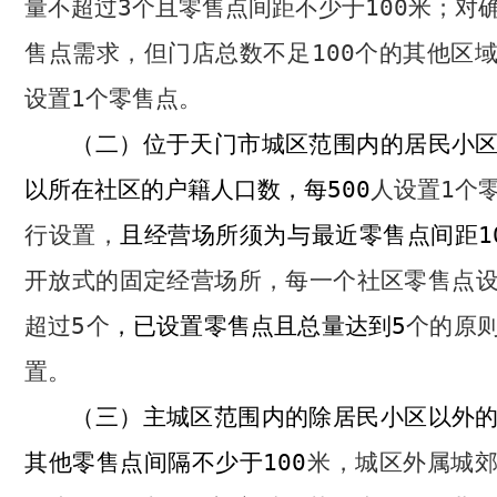
量不超过
3
个且零售点间距不少于
100
米；对
售点需求，但门店总数不足
100
个的其他区
设置
1
个零售点。
位于天门市城区范围内的居民小
（二）
以所在社区的
户籍人口数，每
500
人设置
1
个
行设置，
且经营场所须为与最近零售点间距
1
开放式的固定经营场所，每一个社区零售点
超过
5
个
，已设置零售点且总量达到
5
个的原
置。
主城区范围内的除居民小区以外
（三）
其他零售点间隔不少于
100
米，城区外属城