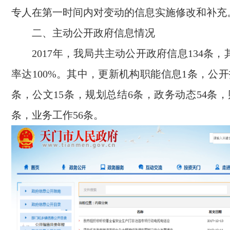
专人在第一时间内对变动的信息实施修改和补充
二、
主动公开政府信息情况
2017年，我
局
共主动公开政府信息1
3
4条，
率达100%。其中，更新机构职能信息
1
条，公开
条，公文
15
条，规划总结
6
条，政务动态
54
条，
条，业务工作
5
6条。