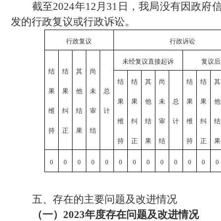
截至
2024年12月31日，我局没有因政
发的行政复议或行政诉讼。
行政复议
行政诉讼
未经复议直接起诉
复议后
结
结
其
尚
结
结
其
尚
结
结
其
果
果
他
未
总
果
果
他
未
总
果
果
他
维
纠
结
审
计
维
纠
结
审
计
维
纠
结
持
正
果
结
持
正
果
结
持
正
果
0
0
0
0
0
0
0
0
0
0
0
0
0
五、存在的主要问题及改进情况
（一）
2023年度存在问题及改进情况