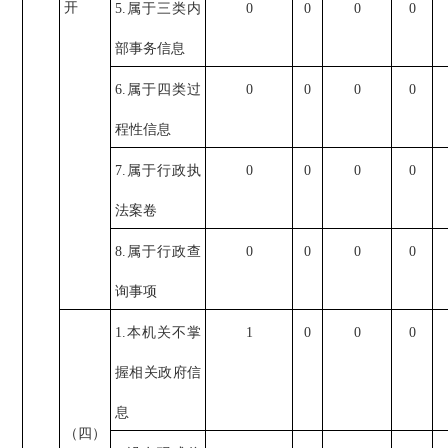
开
5.属于三类内
0
0
0
0
部事务信息
6.属于四类过
0
0
0
0
程性信息
7.属于行政执
0
0
0
0
法案卷
8.属于行政查
0
0
0
0
询事项
1.本机关不掌
1
0
0
0
握相关政府信
息
（四）