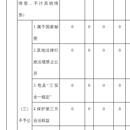
情形，不计其他情
形）
1.属于国家秘
0
0
0
0
密
2.其他法律行
0
0
0
0
政法规禁止公
开
3.危及“三安
0
0
0
0
全一稳定”
（三）
4.保护第三方
0
0
0
0
不予公
合法权益