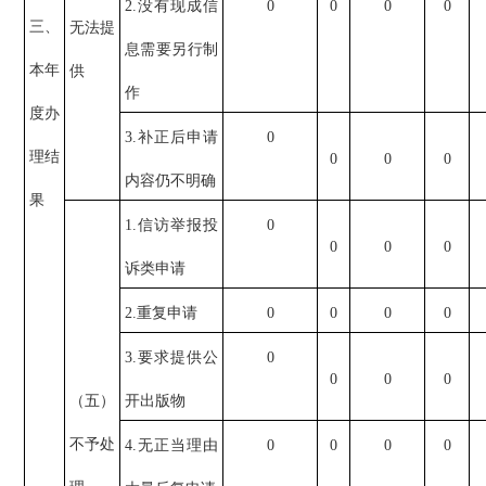
2.没有现成信
0
0
0
0
三、
无法提
息需要另行制
本年
供
作
度办
3.补正后申请
0
理结
0
0
0
内容仍不明确
果
1.信访举报投
0
0
0
0
诉类申请
2.重复申请
0
0
0
0
3.要求提供公
0
0
0
0
（五）
开出版物
不予处
4.无正当理由
0
0
0
0