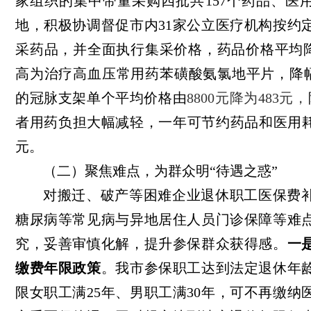
家组织的集中带量采购四批共
157个药品、医
地，积极协调督促市内31家公立医疗机构按约
采药品，并全面执行集采价格，药品价格平均降
高为治疗高血压常用药苯磺酸氨氯地平片，降幅
的冠脉支架单个平均价格由
8800元降为483元，
者用药负担大幅减轻，一年可节约药品和医用耗材
元。
（二）聚焦难点，为群众明“待遇之惑”
对搬迁、破产等困难企业退休职工医保费
糖尿病等常见病与异地居住人员门诊保障等难
究，妥善审慎化解，提升参保群众获得感。
一
缴费年限政策
。我市参保职工达到法定退休年
限女职工满25年、男职工满30年，可不再缴纳