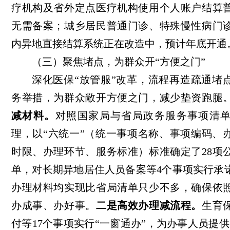
疗机构及省外定点医疗机构使用个人账户结算
无需备案；城乡居民普通门诊、特殊慢性病门
内异地直接结算系统正在改造中，预计年底开通
（三）聚焦堵点，为群众开“方便之门”
深化医保“放管服”改革，流程再造疏通堵
务举措，为群众敞开方便之门，减少垫资跑腿
减材料。
对照国家局与省局政务服务事项清
理，以“六统一”（统一事项名称、事项编码、
时限、办理环节、服务标准）标准确定了28项
单，对长期异地居住人员备案等4个事项实行承
办理材料均实现比省局清单只少不多，确保依
办成事、办好事。
二是高效办理减流程。
生育
付等
17个事项实行“一窗通办”，为办事人员提