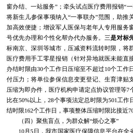
窗办结、一站服务”；牵头试点医疗费用报销“一
将新生儿参保事项纳入“一事联办”范围，助推
加高效便捷；增设军人医保与老年人专用服务
号优先办理和个性化帮办代办服务。
三
是对标
标南京、深圳等城市，压减资料流转时限，将
医疗费用手工零星报销（针对异地就医未能直
办结时限由
30个工作日压缩至不超过10个工作
付压力；将单位参保信息变更登记、生育津贴支
压缩为即办件，医疗机构申请定点协议管理等7
比在50%以上，28个事项法定总时限为501工
结时限162个工作日，事项整体压缩时限比接近7
（四）聚焦盲点，为群众解“烦心之事”
10月5日，我市国家医疗保障信息平台在全