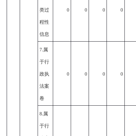
类过
0
0
0
0
程性
信息
7.属
于行
政执
0
0
0
0
法案
卷
8.属
于行