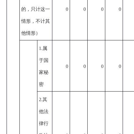
的，只计这一
0
0
0
0
情形，不计其
他情形）
1.属
于国
0
0
0
0
家秘
密
2.其
他法
律行