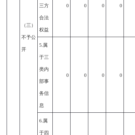
三方
0
0
0
0
合法
（三）
权益
不予公
5.属
开
于三
类内
0
0
0
0
部事
务信
息
6.属
于四