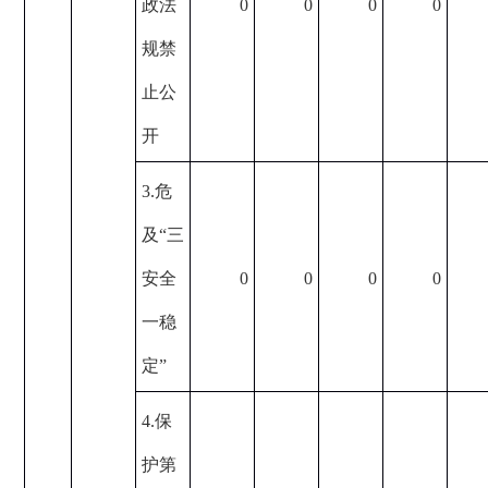
政法
0
0
0
0
规禁
止公
开
3.危
及“三
安全
0
0
0
0
一稳
定”
4.保
护第