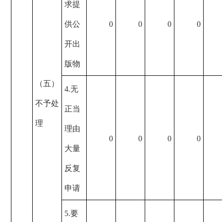
求提
供公
0
0
0
0
开出
版物
（五）
4.无
不予处
正当
理
理由
0
0
0
0
大量
反复
申请
5.要