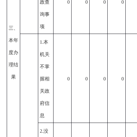
政查
0
0
0
0
询事
项
三、
本年
1.本
度办
机关
理结
不掌
果
握相
0
0
0
0
关政
府信
息
2.没