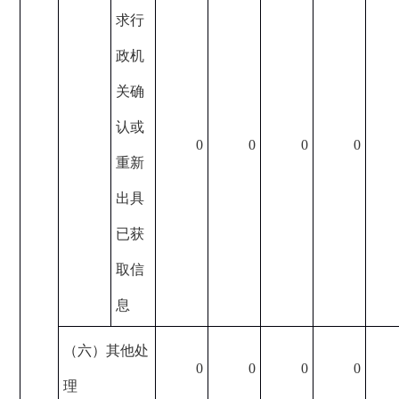
求行
政机
关确
认或
0
0
0
0
重新
出具
已获
取信
息
（六）其他处
0
0
0
0
理