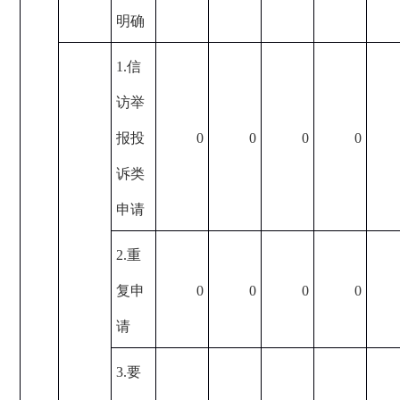
明确
1.信
访举
报投
0
0
0
0
诉类
申请
2.重
复申
0
0
0
0
请
3.要