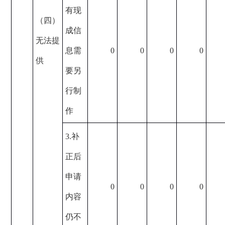
有现
（四）
成信
无法提
息需
0
0
0
0
供
要另
行制
作
3.补
正后
申请
0
0
0
0
内容
仍不