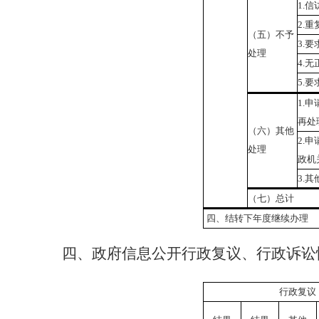
1.
信
2.
重
（五）不予
3.
要
处理
4.
无
5.
要
1.
申
再处
（六）其他
2.
申
处理
政机
3.
其
（七）总计
四、结转下年度继续办理
四、政府信息公开行政复议、行政诉讼
行政复议