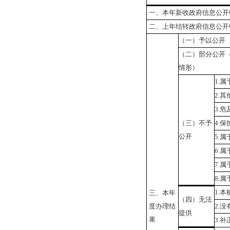
一、本年新收政府信息公开
二、上年结转政府信息公开
（一）予以公开
（二）部分公开
情形）
1.
属
2.
其
3.
危
（三）不予
4.
保
公开
5.
属
6.
属
7.
属
8.
属
1.
本
三、本年
（四）无法
度办理结
2.
没
提供
果
3.
补