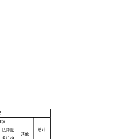
况
组织
总计
法律服
其他
务机构