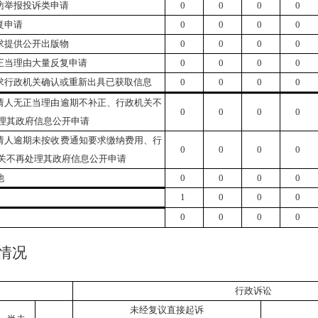
访举报投诉类申请
0
0
0
0
复申请
0
0
0
0
求提供公开出版物
0
0
0
0
正当理由大量反复申请
0
0
0
0
求行政机关确认或重新出具已获取信息
0
0
0
0
请人无正当理由逾期不补正、行政机关不
0
0
0
0
理其政府信息公开申请
请人逾期未按收费通知要求缴纳费用、行
0
0
0
0
关不再处理其政府信息公开申请
他
0
0
0
0
1
0
0
0
0
0
0
0
情况
行政诉讼
未经复议直接起诉