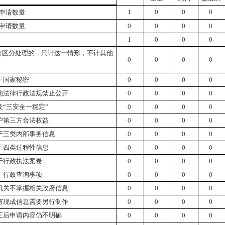
1
0
0
0
申请数量
申请数量
0
0
0
0
1
0
0
0
（区分处理的，只计这一情形，不计其他
0
0
0
0
于国家秘密
0
0
0
0
他法律行政法规禁止公开
0
0
0
0
及“三安全一稳定”
0
0
0
0
护第三方合法权益
0
0
0
0
于三类内部事务信息
0
0
0
0
于四类过程性信息
0
0
0
0
于行政执法案卷
0
0
0
0
于行政查询事项
0
0
0
0
机关不掌握相关政府信息
0
0
0
0
有现成信息需要另行制作
0
0
0
0
正后申请内容仍不明确
0
0
0
0