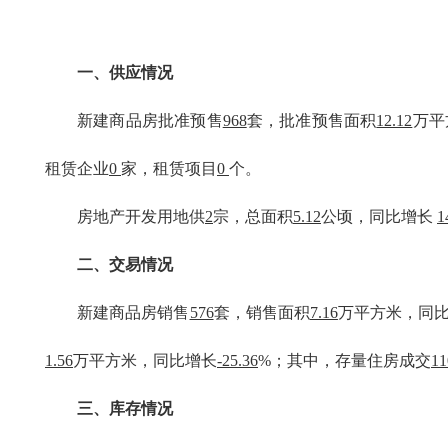
一、供应情况
新建商品房批准预售
968
套，批准预售面积
12.12
万平
租赁企业
0
家，租赁项目
0
个。
房地产开发用地供
2
宗，总面积
5.12
公顷，同比增长
1
二、交易情况
新建商品房销售
576
套，销售面积
7.16
万平方米，同
1.56
万平方米，同比增长
-25.36
%；其中，存量住房成交
11
三、库存情况