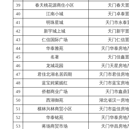
39
春天桃花源商住小区
天门春天
40
江南小城
天门卓泰
41
明珠星城
天门市永泰
42
新宇城上城
天门新宇
43
仁信国际广场
天门仁信
44
华泰雅苑
天门华泰房地
45
名著
天门佳鑫
46
龙城花园
天门天星房地
47
君佳北湖名居四期
天门市君佳房
48
蓝宝姹紫嫣红
天门市蓝宝房
49
侨都商业广场
天门市鑫鼎
50
西湖御苑
湖北省汉一房
51
横林兴林商贸小区
天门市益佳房
52
华泰铭苑
天门华泰房地
53
蒋场商贸市场
天门华昌房地