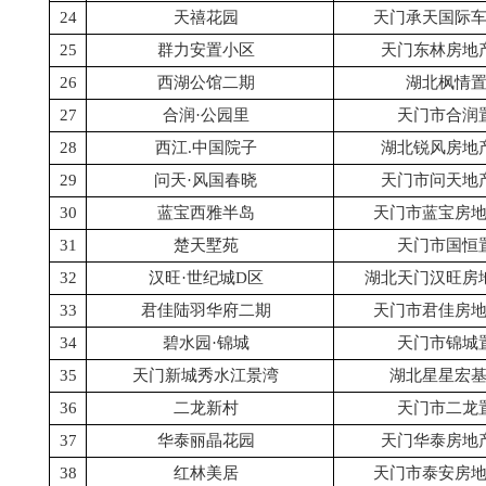
24
天禧花园
天门承天国际
25
群力安置小区
天门东林房地
26
西湖公馆二期
湖北枫情
27
合润·公园里
天门市合润
28
西江.中国院子
湖北锐风房地
29
问天·风国春晓
天门市问天地
30
蓝宝西雅半岛
天门市蓝宝房
31
楚天墅苑
天门市国恒
32
汉旺·世纪城D区
湖北天门汉旺房
33
君佳陆羽华府二期
天门市君佳房
34
碧水园·锦城
天门市锦城
35
天门新城秀水江景湾
湖北星星宏
36
二龙新村
天门市二龙
37
华泰丽晶花园
天门华泰房地
38
红林美居
天门市泰安房