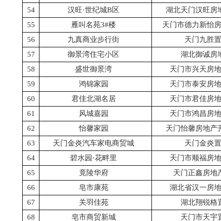
54
汉旺·世纪城B区
湖北天门汉旺房
55
雁叫名苑3#楼
天门市德力新怡
56
九真商业步行街
天门九胜
57
御景湾住宅小区
湖北御诚房
58
盛世御景湾
天门市兴天房
59
鸿锦家园
天门市泰安房
60
君佳北湖名居
天门市君佳房
61
风城嘉园
天门市鸿昌房
62
怡馨家园
天门怡馨房地产
63
天门金炎汽车家电商贸城
天门金炎
64
碧水园·花畔里
天门市顺福房
65
竟陵华府
天门正鑫房地
66
皂市康苑
湖北省汉一房
67
关羽佳苑
湖北翔锐格
68
皂市商贸新城
天门市天宇