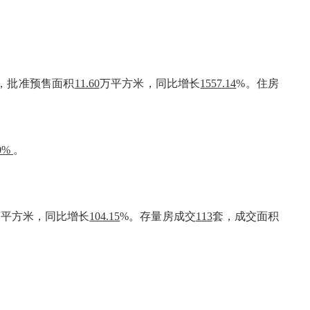
，批准预售面积
11.60
万平方米，同比增长
1557.14
%。住房
0%
。
万平方米，同比增长
104.15
%。存量房成交
113
套，成交面积