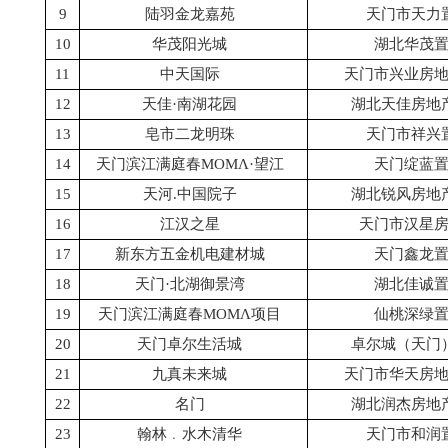
9
陆羽金龙嘉苑
天门市天力
10
华茂阳光城
湖北华茂
11
中天国际
天门市兴业房
12
天佳·南湖花园
湖北天佳房地
13
皂市二龙明珠
天门市祥兴
14
天门滨江满庭春ΜΟΜΛ·望江
天门绽蓝
15
天河.中国院子
湖北锐风房地
16
江汉之星
天门市汉星
17
新东方五金机电建材城
天门鑫龙
18
天门·北湖御景湾
湖北佳诚
19
天门滨江满庭春ΜΟΜΛ项目
仙桃深绿
20
天门卓尔生活城
卓尔城（天门
21
九真未来城
天门市华天房
22
名门
湖北润杰房地
23
翰林﹒水木清华
天门市和润