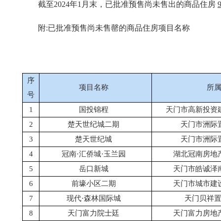
截至2024年1月末，已批准预售尚未售出的商品住房
附:已批准预售尚未售罄的商品住房项目名称
序
项目名称
所
号
1
国投锦程
天门市高新投资
2
楚天世纪城二期
天门市洲际
3
楚天世纪城
天门市洲际
4
冠南·汇侨城·玉兰园
湖北冠南房地
5
岳口新城
天门市皓诚泽
6
前壕小区二期
天门市城市建
7
现代·森林国际城
天门贝祥
8
天门富力院士廷
天门富力房地