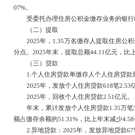
07
%
。
受委托办理住房公积金缴存业务的银行
（二）提取
2025
年，
1.35
万名缴存人提取住房公积
分点。
2025
年末，提取总额
44.11
亿元，比
（三）贷款
1.个人住房贷款单缴存人个人住房贷款
2025
年，发放个人住房贷款
618
笔
2.53
2025
年，回收个人住房贷款
2.51
亿元。
年末，累计发放个人住房贷款
1.35
万笔
额占缴存余额的
51.31
%
，
比上年末减少
4.58
2.异地贷款：
2025
年，发放异地贷款
67