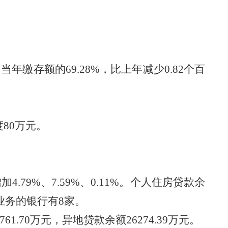
占当年缴存额的
69.28
%
，
比上年减少
0.82
个百
度
80
万元。
增加
4.79
%、
7.59
%、
0.11
%。个人住房贷款余
业务的银行
有
8
家。
761.70
万元，异地贷款余额
26274.39
万元。