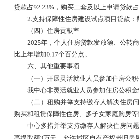
贷款占
92.23
%
，
购买二套及以上申请贷款占
2.支持保障性住房建设试点项目贷款
：
（四）住房贡献率
2025
年，个人住房贷款发放额、公转
比上年增加
0.17
个百分点。
六、其他重要事项
（一）开展灵活就业人员参加住房公积
我中心非
灵活就业人员参加住房公积金
（二）租购并举支持缴存人解决住房
购买和租赁保障性住房、多子女家庭购房等
中心多措并举
支持缴存人解决住房问
高提取额
3万元，允许城区自有产权老旧房