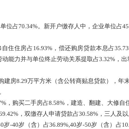
业单位占
70.34
%。新开户缴存人中，企业单位占
45
修自住住房占
16.93
%
，
偿还购房贷款本息占
35.73
劳动能力并与单位终止劳动关系提取占
3.32
%
，
出
购建房
8.29
万平方米
（
含公转商贴息贷款
），
年
。
7
%
，
购买二手房占
8.58
%
，
建造、翻建、大修自
69.42
%
，
双缴存人申请贷款占
30.58
%
，
三人及以
30岁-40岁
（
含
）
占
36.89
%,40岁-50岁
（
含
）
占
10