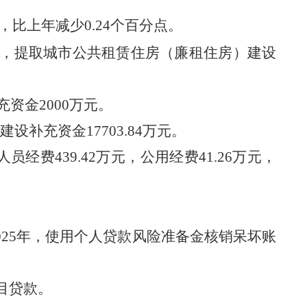
，比上年减少0.
24
个百分点。
，提取城市公共租赁住房
（
廉租住房
）
建设
充资金
2000
万元。
建设补充资金
17703.84
万元。
人员经费
439.42
万元，公用经费
41.26
万元，
025
年，使用个人贷款风险准备金核销呆坏账
目贷款。