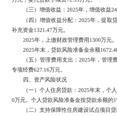
（三）增值收益：
2025
年，增值收益
24
（四）增值收益分配：
2025
年，提取
补充资金
1321.47
万元。
2025
年，
上缴财政
管理费用
1300
万元
2025
年末，贷款风险准备金余额
1672.4
（五）管理费用支出：
2025
年，管理
专项经费
627.16
万元
。
四、资产风险状况
（一）个人住房贷款：
2025
年末，个人
0
万元。个人贷款风险准备金按贷款余额的
（二）支持保障性住房建设试点项目贷