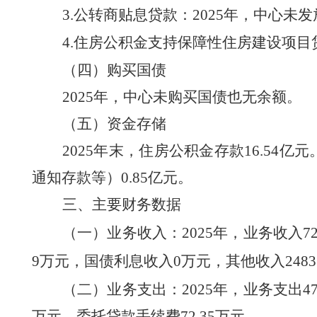
3.公转商贴息贷款：202
5
年，中心未发
4.住房公积金支持保障性住房建设项目
（四）购买国债
202
5
年，中心未购买国债也无余额。
（五）资金存储
2025
年末，住房公积金存款
16.54
亿元
通知存款等
）
0.85
亿元。
三、主要财务数据
（一）业务收入：
2025
年，业务收入
7
9
万元，国债利息收入
0万元，其他收入2
483
（二）业务支出：
2025
年，业务支出
4
万元
，
委托贷款手续费
72.35
万元。