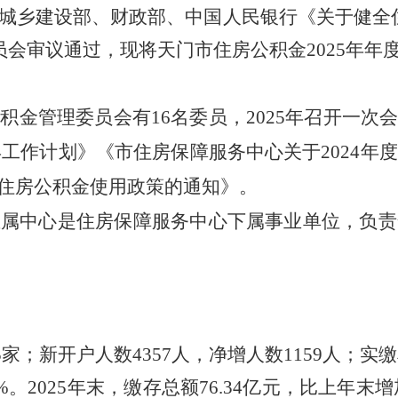
城乡建设部
、财政部、中国人民银行《关于健全
员会审议通过，现将
天门
市住房公积金
2025
年年
公积金管理委员会有
1
6
名委员，
2025年召开
一
次
年工作计划
》《
市住房保障服务中心关于
2024
住房公积金使用政策的通知》。
直属中心是住房保障服务中心下属事业单位，负责
5
家；新开户人数
4357
人，净增人数
1159
人；实缴
%。
2025
年末，缴存总额
76.34
亿元，比上年末增