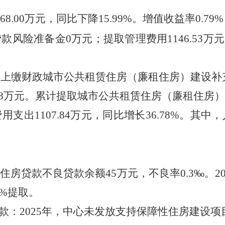
68.00
万元，同比下降
15.99
%。增值收益率
0.79
%
贷款风险准备金
0
万元；提取管理费用
1146.53
万元
。上缴财政城市公共租赁住房
（
廉租住房
）
建设补
8
万元。累计提取城市公共租赁住房
（
廉租住房
）
费用支出
1107.84
万元，同比增长
36.78
%。其中，
住房贷款不良贷款余额
45
万元，不良率
0.3‰。
2
1%提取。
款：
202
5
年，中心未发放支持保障性住房建设项