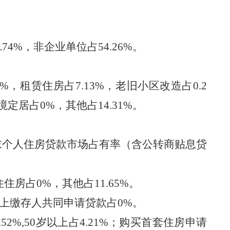
.74
%
，
非企业单位占
54.26
%。
%
，
租赁住房占
7.13
%
，
老旧小区改造占
0.2
境定居占
0%，
其他占
14.31
%。
末个人住房贷款市场占有率
（
含公转商贴息贷
住住房占
0
%
，
其他占
11.65
%。
上缴存人共同申请贷款占
0
%。
.52
%,50岁以上占
4.21
%
；
购买首套住房申请