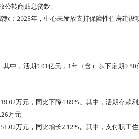
放公转商贴息贷款。
贷款
：
202
5
年，中心未发放支持保障性住房建设
。其中，活期
0.01
亿元，
1年
（
含
）
以下定期
9.80
219.02
万元，同比下降
4.89
%。其中，活期存款利
.26
万元。
751.02
万元，同比增长
2.12
%。其中，支付职工住