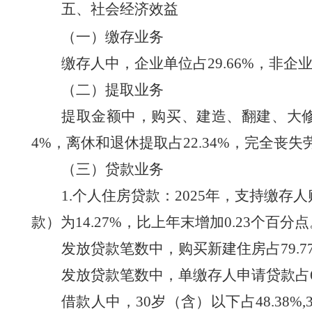
五、社会经济效益
（一）缴存业务
缴存人中，企业单位占
29.66
%
，
非企
（二）提取业务
提取金额中，购买、建造、翻建、大
4
%
，
离休和退休提取占
22.34
%
，
完全丧失
（三）贷款业务
1.个人住房贷款：
2025
年，支持缴存人
款
）
为
14.27
%
，
比上年末增加
0.23
个百分点
发放贷款笔数中，购买新建住房占
79.7
发放贷款笔数中，单缴存人申请贷款占
借款人中，
30岁
（
含
）
以下占
48.38
%,