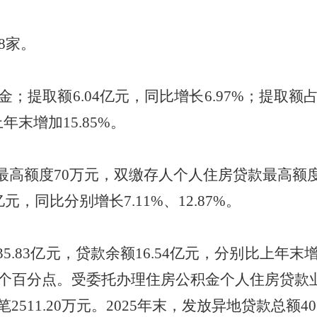
8
家。
金；提取额
6.04
亿元，同
比增长
6.97
%
；
提取额
上年末增加
15.85
%。
最高额度
70
万元，双缴存人个人住房贷款最高额
亿元，同比分别增长
7.11
%、
12.87
%。
35.83
亿元，贷款余额
16.54
亿元，分别比上年末
个百分点。受委托办理住房公积金个人住房贷款
笔
2511.20
万元。
2025
年末，发放异地贷款总额
40