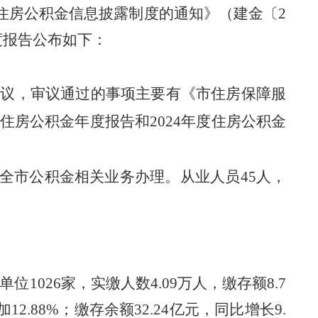
住房公积金信息披露制度的通知》
（
建金〔
2
度报告公布如下：
会议，审议通过的事项主要有
《
市住房保障服
年度住房公积金年度报告和2024年度住房公积金
全市公积金相关业务办理。从业人员
45人，
单位
1026
家，实缴人数
4.09
万人，缴存额
8.7
加
12.88
%
；
缴存余额
32.24
亿元，同比增长
9.