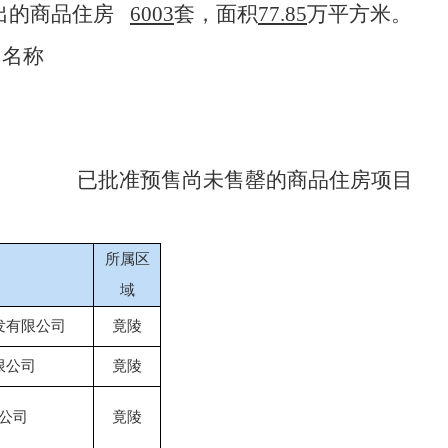
售出的商品住房
6003
套，面积
77.85
万平方米。
目名称
已批准预售尚未售罄的商品住房项目
所属区
域
发有限公司
竟陵
限公司
竟陵
公司
竟陵