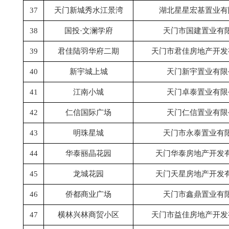
37
天门新城秀水江景湾
湖北星星宏基置业有
38
国投
·文澜学府
天门市国建置业有
39
君佳陆羽华府二期
天门市君佳房地产开发
40
新宇城上城
天门新宇置业有限
41
江南小城
天门卓泰置业有限
42
仁信国际广场
天门仁信置业有限
43
明珠星城
天门市永泰置业有
44
华泰丽晶花园
天门华泰房地产开发
45
龙城花园
天门天星房地产开发
46
侨都商业广场
天门市鑫鼎置业有
47
横林兴林商贸小区
天门市益佳房地产开发