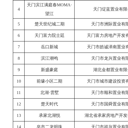
天门滨江满庭春
ΜΟΜΛ·
4
天门绽蓝置业有限
望江
5
楚天世纪城二期
天门市洲际置业有
6
天门富力院士廷
天门富力房地产开发
7
岳口新城
天门市皓诚泽南置业
8
滨江潮鸣
天门市龙兴置业有
9
新盛豪庭
湖北金都置业有限
10
前壕小区二期
天门市城市建设投资
11
北湖
·雲墅
天门市顺和置业有
12
楚天时代
天门市国舜置业有
13
承家北湖悦
湖北省承家房地产开发
14
皂市二龙明珠
天门市祥兴置业有