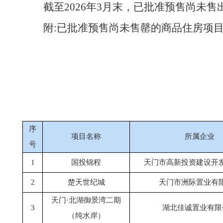
截至
2026年3月末，已批准预售尚未
附
:已批准预售尚未售罄的商品住房项
序
项目名称
所属企业
号
1
国投锦程
天门市高新投资建设开
2
楚天世纪城
天门市洲际置业有
天门
·北湖御景湾二期
3
湖北佳诚置业有限
（纯水岸）