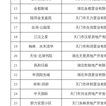
15
金都新城
湖北金都置业有限
16
陆羽金龙嘉苑
天门市天力置业有
17
合润
·公园里
天门市合润置业有
18
江汉之星
天门市汉星房地产有
19
翰林﹒水木清华
天门市和润置业有
20
天佳
·北湖书院
湖北天昱房地产开发
21
风和日丽
湖北乾铭地产有限
22
华茂阳光城
湖北华茂置业有限
23
祥和
·玥府
天门市祥和置业有
24
中天国际
天门市兴业房地产开发
25
群力安置小区
天门东林房地产开发