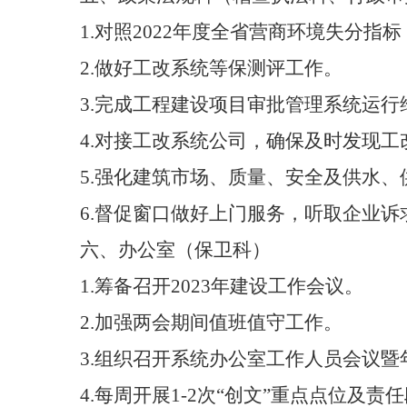
1.
对照
2022
年度全省营商环境失分指标
2.
做好工改系统等保测评工作
。
3.
完成工程建设项目审批管理系统运行
4.
对接工改系统公司，确保及时发现工
5.
强化建筑市场、质量、安全及供水、
6.
督促窗口做好上门服务，听取企业诉
六
、办公室（保卫科）
1.
筹备召开
2023
年建设工作会议
。
2
.
加强两会期间值班值守工作。
3
.
组织召开系统办公室工作人员会议暨
4
.
每周开展
1-2
次“创文”重点点位及责