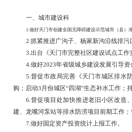
一、城市建设科
1.做好天门市创建全国无障碍建设示范城市（县）
2.
抓紧推进广沟子、杨家新沟沿线排污
3.
出台《天门市完整社区建设试点工作
4.
做好
2023
年省级城乡建设发展引导资
5.
督促市政局完善《天门市城区排水
购；启动
3
月份城区“四湖”生态补水工作
6.
督促项目处加快推进老旧小区改造
建、龙嘴河泵站等排水防涝项目前期工作；
7.
做好固定资产投资统计上报工作。