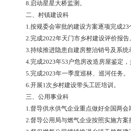
8.
启动星星大桥监测。
二、
村镇建设科
1.
按规委会审批的建设方案逐项完成
23
2.
完成
2022
年天门市乡村建设评价报告
3.
持续推进隐患自建房整治销号及系统
4.
完成
2023
年
53
户
危房改造房屋鉴定，
5.
完成
2023
年一季度巡林、巡河任务。
6.
开展
1
次乡村建设带头工匠培训。
三、
公用事业科
1.
督导供水供气企业重点做好全国两会
2.
督导公用局与燃气企业按照实施方案持