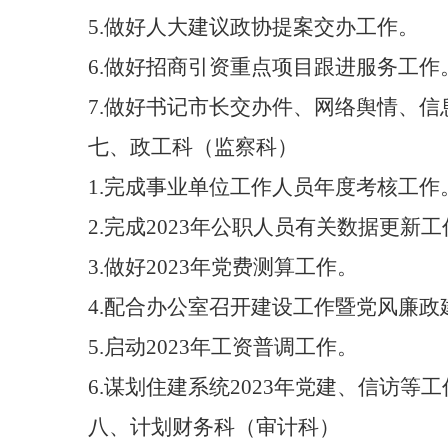
5
.
做好人大建议政协提案交办工作。
6
.
做好招商引资重点项目跟进服务工作
7
.
做好书记市长交办件、网络舆情、信
七、
政工科（监察科）
1.
完成事业单位工作人员年度考核工作
2.
完成
2023
年公职人员有关数据更新工
3.
做好
2023
年党费测算工作。
4.
配合办公室召开建设工作暨党风廉政
5.
启动
2023
年工资普调工作
。
6.
谋划住建系统
2023
年党建、信访等工
八、
计划财务科（审计科）