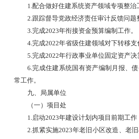
1
.
配合做好住建系统资产领域专项整治
2
.
跟踪督导党政经济责任审计反馈问题
3
.
完成
2023
年衔接资金预算编制工作。
4
.
完成
2022
年省级住建领域对下转移支
5.
完成
2022
年行政事业单位固定资产决
6.
完成住建系统国有资产编制月报、债
常工作。
九
、局属单位
（一）
项目处
1
.
启动
2023
年建设计划内项目前期工作
2
.
抓紧实施
2023
年老旧小区改造、老旧