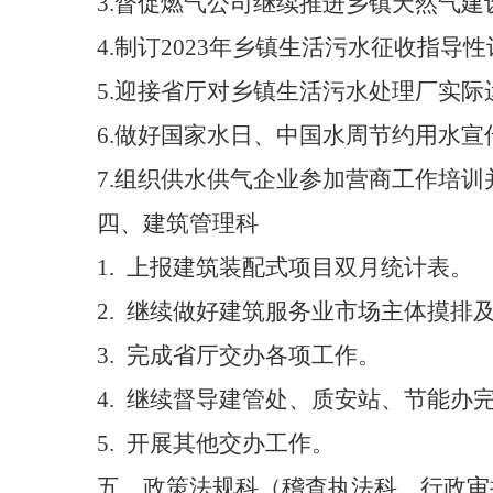
3.
督促燃气公司继续推进乡镇天然气建
4.
制订
2023
年乡镇生活污水征收指导性
5.
迎接省厅对乡镇生活污水处理厂实际
6.
做好国家水日、中国水周节约用水宣
7.
组织供水供气企业参加营商工作培训
四、
建筑管理科
1.
上报建筑装配式项目双月统计表。
2.
继续做好建筑服务业市场主体摸排
3.
完成省厅交办各项工作。
4.
继续督导建管处、质安站、节能办
5.
开展其他交办工作。
五、政策法规科（稽查执法科、行政审