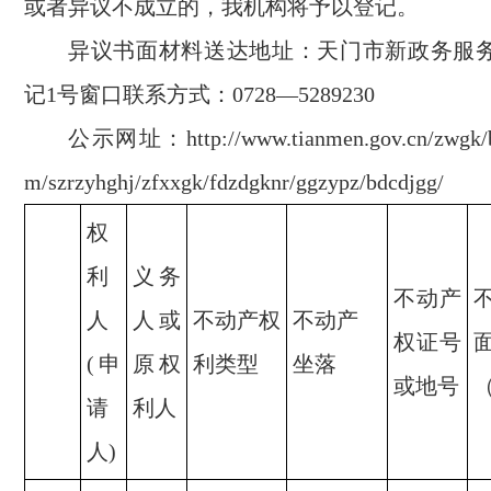
或者异议不成立的，我机构将予以登记。
异议书面材料送达地址：天门市新政务服
记1号窗口联系方式：0728—5289230
公示网址：http://www.tianmen.gov.cn/zwgk/
m/szrzyhghj/zfxxgk/fdzdgknr/ggzypz/bdcdjgg/
权
利
义务
不动产
人
人或
不动产权
不动产
权证号
(申
原权
利类型
坐落
或地号
请
利人
人)