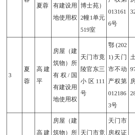
夏蓉
有建设用
博士苑）
013161
3
地使用权
2幢1单元
6号
519室
鄂(202
房屋（建
天门市竟
1)天门
筑物）所
夏
高建
陵官东三
市不动
9
3
有权/国
蓉
平
小区111
产权第
有建设用
号
012186
2
地使用权
3号
房屋（建
天门市
高建
筑物）所
天门市竟
房权证