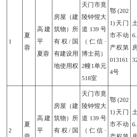
天门市竟
鄂(202
房屋（建
陵钟惺大
1)天门
高建
筑物）所
道139号
夏
市不动
6
1
平
有权/国
（仁信·
蓉
产权第
夏蓉
有建设用
博士苑）
013161
3
地使用权
2幢1单元
4号
518室
天门市竟
鄂(202
房屋（建
陵钟惺大
1)天门
高建
筑物）所
道139号
夏
市不动
6
2
平
有权/国
（仁信·
蓉
产权第