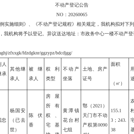
不动产登记公告
NO：20260065
例实施细则》、《不动产登记规程》相关规定，我机构拟对下列
机构将予以登记。异议送达地址：市政务中心一楼不动产登记1号窗口
ghj/zfxxgk/fdzdgknr/ggzypz/bdcdjgg/
利人
面积
其他继
被继
权利
不动产
土地、房产
继承
承人
承人
类型
坐落
证号
）
（㎡）
房屋
所有
鄂（2021）
杨国安
黄潭镇
155.1
陈伏
权、
天门市不动
国忠
（已去
花台村
3；243.
香
宅基
产权第0090
世）
七组
38