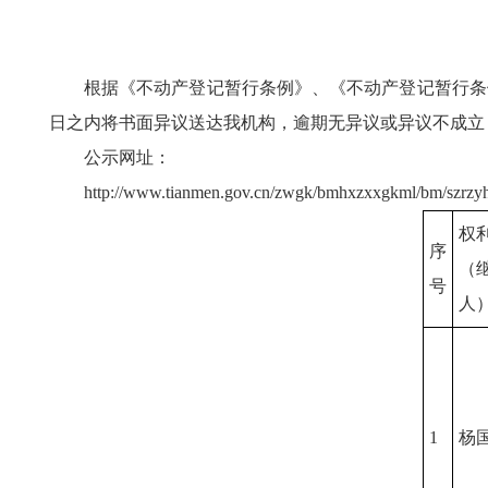
根据《不动产登记暂行条例》、《不动产登记暂行条
日之内将书面异议送达我机构，逾期无异议或异议不成立，我
公示网址：
http://www.tianmen.gov.cn/zwgk/bmhxzxxgkml/bm/szrzyh
权
序
（
号
人
1
杨