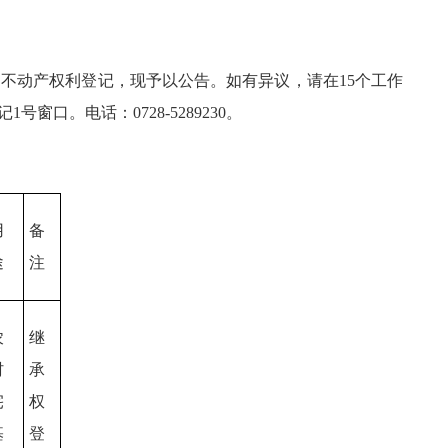
不动产权利登记，现予以公告。如有异议，请在15个工作
。电话：0728-5289230。
用
备
途
注
农
继
村
承
宅
权
基
登