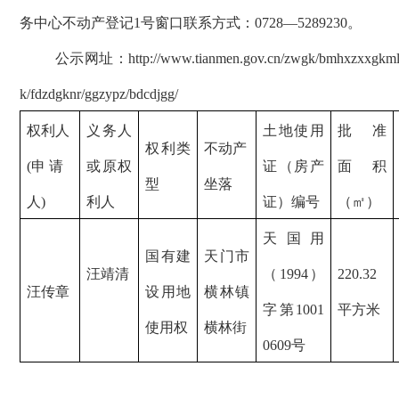
务中心不动产登记
1号窗口联系方式：0728—5289230。
公示网址：
http://www.tianmen.gov.cn/zwgk/bmhxzxxgkml
k/fdzdgknr/ggzypz/bdcdjgg/
权利人
义务人
土地使用
批准
权利类
不动产
(申 请
或原权
证（房产
面
积
型
坐落
人
)
利人
证）编号
（㎡）
天国用
国有建
天门市
汪靖清
（
1994
）
220.32
汪传章
设用
地
横林镇
字第
1001
平方米
使用权
横林街
0609
号