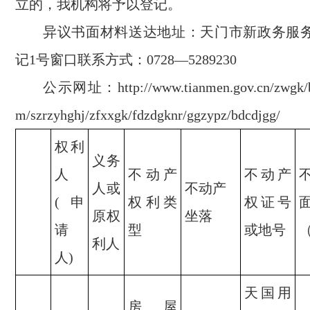
立的，我机构将予以登记。
异议书面材料送达地址：天门市新政务服
记1号窗口联系方式：0728—5289230
公示网址：http://www.tianmen.gov.cn/zwgk/
m/szrzyhghj/zfxxgk/fdzdgknr/ggzypz/bdcdjgg/
权利
义务
人
不动产
不动产
人或
不动产
(申
权利类
权证号
原权
坐落
请
型
或地号
利人
人)
天国用
房屋