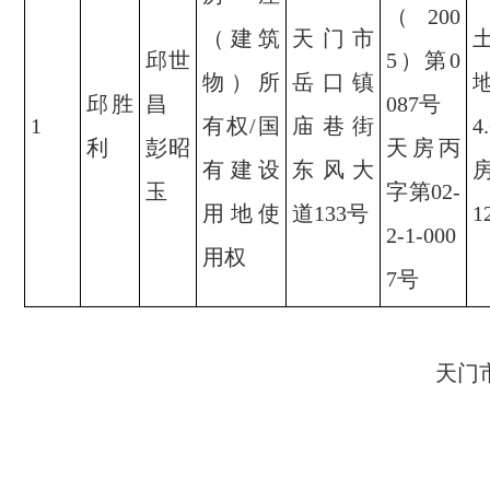
（200
（建筑
天门市
邱世
5）第0
物）所
岳口镇
邱胜
昌
087号
1
有权/国
庙巷街
4
利
彭昭
天房丙
有建设
东风大
玉
字第02-
用地使
道133号
1
2-1-000
用权
7号
天门