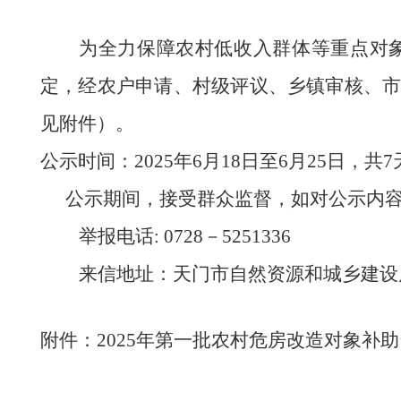
为全力保障农村低收入群体等重点对
定
，
经农户申请、村级评议、乡镇审核、
见附件）
。
公示时间
：
202
5
年
6
月
18
日至
6
月
25
日
，共
7
公示期间，接受群众监督，如对公示内
举报
电话
: 0728－5251336
来信地址：天门市自然资源和城乡建设
附件：
2025年第一批农村危房改造对象补