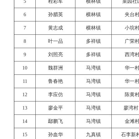
5
程彩军
横林镇
菜园社
6
孙腊英
横林镇
夹台村
7
黄志成
横林镇
小垸村
8
叶一品
多祥镇
广荣村
9
刘照亮
多祥镇
西湾村
10
魏群洲
马湾镇
华一村
11
鲁春艳
马湾镇
华一村
12
李应仿
马湾镇
陈黄村
13
廖金平
马湾镇
廖湾村
14
鄢鹏飞
马湾镇
金滩村
15
孙血华
九真镇
石李新村