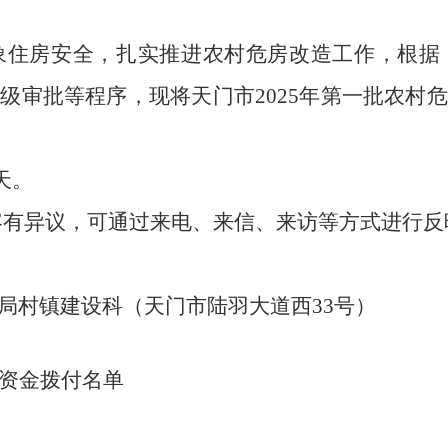
象住房安全，扎实推进农村危房改造工作，
根据
市级审批等程序，
现将
天门市
202
5
年
第一批农村
危
天
。
容有异议，可通过来电、来信、来访等方式进行反
局村镇建设科（天门市陆羽大道西
33号）
助资金拨付名单