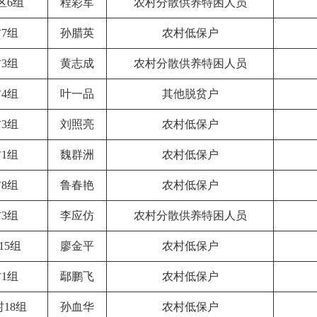
区6组
程彩军
农村分散供养特困人员
7组
孙腊英
农村低保户
3组
黄志成
农村分散供养特困人员
4组
叶一品
其他脱贫户
3组
刘照亮
农村低保户
1组
魏群洲
农村低保户
8组
鲁春艳
农村低保户
3组
李应仿
农村分散供养特困人员
15组
廖金平
农村低保户
1组
鄢鹏飞
农村低保户
18组
孙血华
农村低保户