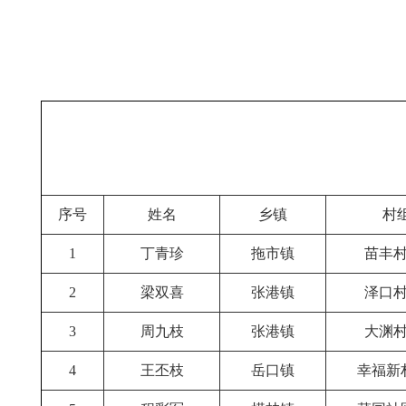
序号
姓名
乡镇
村
1
丁青珍
拖市镇
苗丰村
2
梁双喜
张港镇
泽口村
3
周九枝
张港镇
大渊村
4
王丕枝
岳口镇
幸福新