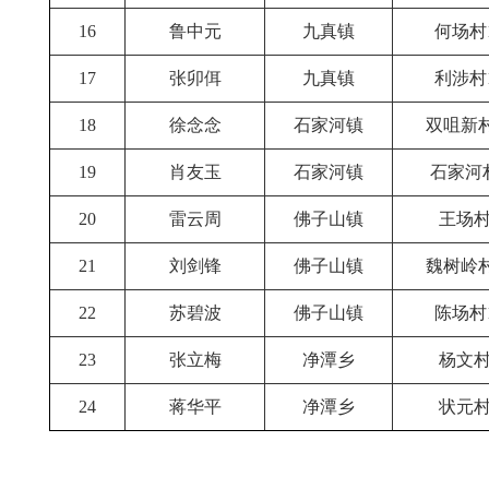
16
鲁中元
九真镇
何场村
17
张卯佴
九真镇
利涉村
18
徐念念
石家河镇
双咀新村
19
肖友玉
石家河镇
石家河
20
雷云周
佛子山镇
王场村
21
刘剑锋
佛子山镇
魏树岭村
22
苏碧波
佛子山镇
陈场村
23
张立梅
净潭乡
杨文村
24
蒋华平
净潭乡
状元村