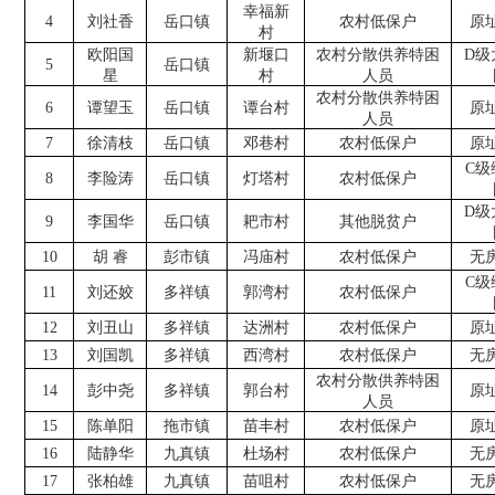
幸福新
4
刘社香
岳口镇
农村低保户
原
村
欧阳国
新堰口
农村分散供养特困
D级
5
岳口镇
星
村
人员
农村分散供养特困
6
谭望玉
岳口镇
谭台村
原
人员
7
徐清枝
岳口镇
邓巷村
农村低保户
原
C级
8
李险涛
岳口镇
灯塔村
农村低保户
D级
9
李国华
岳口镇
耙市村
其他脱贫户
10
胡
睿
彭市镇
冯庙村
农村低保户
无
C级
11
刘还姣
多祥镇
郭湾村
农村低保户
12
刘丑山
多祥镇
达洲村
农村低保户
原
13
刘国凯
多祥镇
西湾村
农村低保户
无
农村分散供养特困
14
彭中尧
多祥镇
郭台村
原
人员
15
陈单阳
拖市镇
苗丰村
农村低保户
原
16
陆静华
九真镇
杜场村
农村低保户
无
17
张柏雄
九真镇
苗咀村
农村低保户
无