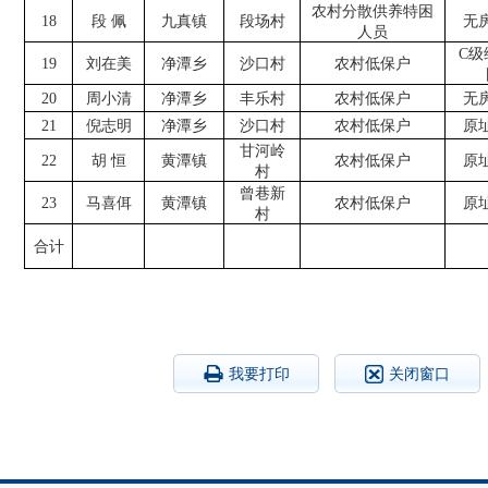
农村分散供养特困
18
段
佩
九真镇
段场村
无
人员
C级
19
刘在美
净潭乡
沙口村
农村低保户
20
周小清
净潭乡
丰乐村
农村低保户
无
21
倪志明
净潭乡
沙口村
农村低保户
原
甘河岭
22
胡
恒
黄潭镇
农村低保户
原
村
曾巷新
23
马喜佴
黄潭镇
农村低保户
原
村
合计
我要打印
关闭窗口