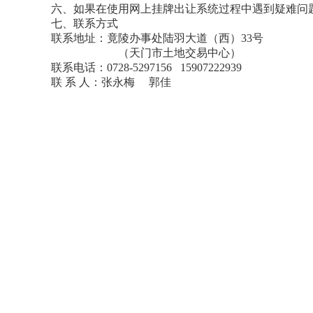
六、如果在使用网上挂牌出让系统过程中遇到疑难问
七
、联系方式
联系地址：竟陵办事处陆羽大道（西）
33号
（天门市土地交易中心）
联系电话：
0728-5297156 15907222939
联
系
人：张
永
梅
郭佳