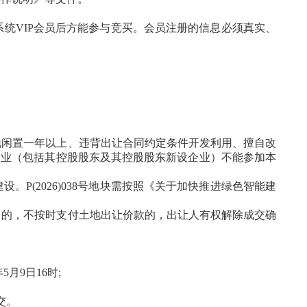
系统
VIP会员后方能参与竞买。会员
注册的信息必须真实、
地闲置一年以上、违背出让合同约定条件开发利用、擅自改
企业（包括其控股股东及其控股股东新设企业）不能参加本
(2026)0
38
号地块需按照《关于加快推进绿色智能建
》的，不按时支付土地出让价款的，出让人有权解除成交确
年
5
月
9
日
16时;
交。