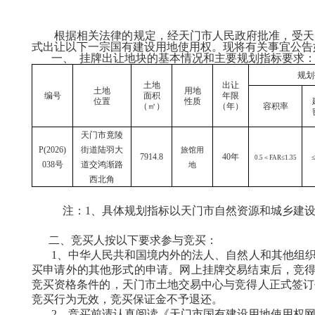
根据相关法律的规定，经天门市人民政府批准，受天
式出让以下
一
宗
国有建设用地使用权。现将有关事宜公告
一、
挂牌出让地块的基本情况和主要规划指标要求
规划
土地
出让
土地
用地
编号
面积
年限
位置
性质
（㎡）
（年）
容积率
天门市竟陵
P(20
26
)
街道陆羽大
旅馆用
7914.8
40
年
0.5
＜
FAR
≤
1.35
038
号
道交鸿渐路
地
西北角
注：
1、具体规划指标以天门市自然资源和城乡建
二、竞买人按以下要求参与竞买：
1、
中华人民共和国境内
外
的
法人、自然人
和其他组
买申请外的其他形式的申请。网上挂牌交易结束后，竞
竞买资格条件的，天门市土地交易中心与竞得人正式签订
竞买行为无效，竞买保证金不予退还。
2、竞买前请认真阅读《天门市国有建设用地使用权