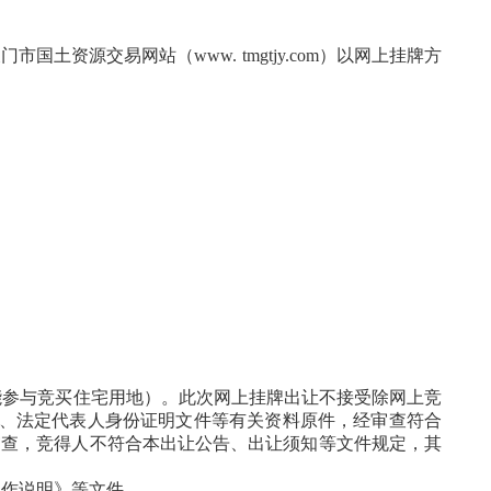
天门市国土资源交易网站（
www. tmgtjy.com）以网上挂牌方
能参与竞买住宅用地）
。
此次网上挂牌出让不接受除网上竞
照、法定代表人身份证明文件等有关资料原件，经审查符合
审查，竞得人不符合本出让公告、出让
须知
等文件规定，其
操作说明》等文件。