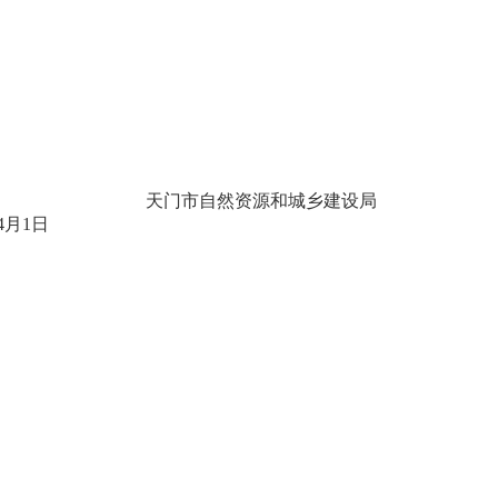
天门市自然资源和
城乡建设
局
4
月
1
日