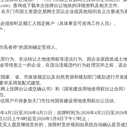
gtjy.com）查询或下载本次挂牌出让地块的详细资料及相关文件。
，在天门市国土资源交易网主页
以企业或其他组织名义
注册成为
金必须按时足额汇入指定账户（具体事宜可咨询工作人员）。
户；
价高者得”的原则确定竞得人。
犯罪行为、非法转让土地使用权等违法行为、因企业原因造成土
金等情形之一的企业，在违法违规违约行为处理完毕之前，该
家、省、市政策规定以及自然资源和规划部门规划进行开发建设。P
文件要求采用装配式建筑。
权网上挂牌出让成交确认书》和《国有建设用地使用权出让合同
任。
诚信用户不得参加天门市任何国有建设用地使用权出让活动。
6
年
4
月
2
日至
202
6
年
4
月
21
日
；挂牌时间为
:202
6
年
4
月
22
日至
202
6
月
22
日上午
8时起至202
6
年
5
月
8
日
下午17时止；
有竞买人愿意继续竞价的，按限时竞价规则由系统自动确认是否成