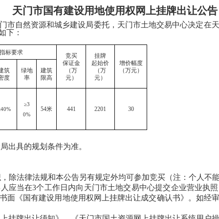
天门市国有建设用地使用权网上挂牌出让公告
门市自然资源和
城乡建设
局委托，天门市土地交易中心决定在
如下：
：
指标要求
竞买
挂牌
保证金
起始价
增价幅度
建筑
绿地
建筑
（万
（万
（万元）
密度
率
限高
元）
元）
≥
3
54
米
441
2201
30
≤
40%
0%
设局出具的规划条件为准。
织，除法律法规和本公告另有规定外均可参加竞买
（注：个人不
得人应当在
3个工作日内向天门市土地交易中心提交企业营业执
书面《国有建设用地使用权网上挂牌出让成交确认书》。如经
网上挂牌出让须知》、《天门市国土资源网上挂牌出让系统用户