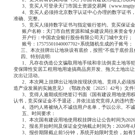
3、竞买人可登录天门市国土资源交易网
（
www.tm
4、竞买人必须持北京数字认证中心办理的数字证书
准确、完整。
5、竞买人须持数字证书与指定银行签约。竞买保证
账户名称：天门市自然资源和
城乡建设
局往来资金专
开户行：中国农业银行股份有限公司天门城中支行；
账号：
17575501040007702+系统随机生成的子账号；
三、本次挂牌出让地块设有底价，按照
“不低于底价且
四、特别说明
:
1、凡存在伪造公文骗取用地手续和非法倒卖土地等
变保障性安居工程用地用途搞商品房开发、拖欠土地出让
次出让活动。
2、本次网上挂牌出让地块按现状供地。竞得人必须按国
造产业发展的实施意见》（鄂政办发〔
2025〕42号）
3
、竞得人逾期或拒绝签订书面《国有建设用地使用
认书，竞买保证金不予退还，并依法追究竞得人的违约责
4
、违约人将被纳入不诚信用户名单，予以公示。不
五、时间要求：
1、本次国有建设用地使用权挂牌出让公告时间为202
2、报名开始时间及保证金交纳截止时间为：202
6
年
4
3、报价期限截止前5分钟，系统开始限时竞价，如