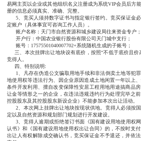
易网主页
以企业或其他组织名义
注册成为系统
VIP会员后方
册的信息必须真实、准确、完整。
5、竞买人须持数字证书与指定银行签约。竞买保证金
定账户（具体事宜可咨询工作人员）。
账户名称：天门市自然资源和
城乡建设
局往来资金专户
开户行：中国农业银行股份有限公司天门城中支行；
账号：
17575501040007702+系统随机生成的子账号；
三、本次挂牌出让地块设有底价，按照
“不低于底价且价
竞得人。
四、特别说明
:
1、凡存在伪造公文骗取用地手续和非法倒卖土地等犯
地使用权等违法行为、因企业原因造成土地闲置一年以上、
条件开发利用、擅自改变保障性安居工程用地用途搞商品房
让金等情形之一的企业，在违法违规违约行为处理完毕之前
控股股东及其控股股东新设企业）不能参加本次出让活动。
2、本次网上挂牌出让地块按现状供地。竞得人必须按
定以及自然资源和规划部门规划进行开发建设。
3
、竞得人逾期或拒绝签订书面《国有建设用地使用权网
认书》和《国有建设用地使用权出让合同》的，不按时支付
出让人有权解除成交确认书，竞买保证金不予退还，并依法