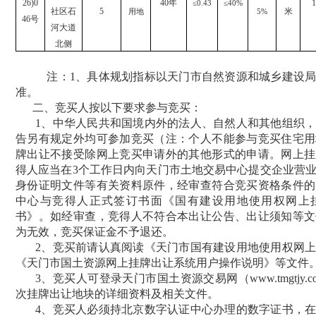
26
)
0
40
年
1
≤
0.43
≤
40%
社区石
5
米
用地
5%
46
号
河大道
北侧
注：
1、具体规划指标以天门市自然资源和城乡建设
准。
二、竞买人按以下要求参与竞买：
1、
中华人民共和国境内
外
的
法人、自然人
和其他组织
告另有规定外均可参加竞买
（注：个人不能参与竞买住宅用
牌出让不接受除网上竞买申请外的其他形式的申请。网上挂
得人应当在
3个工作日内向天门市土地交易中心提交企业营
身份证明文件等有关资料原件，经审查符合竞买资格条件的
中心与竞得人正式签订书面《国有建设用地使用权网上
书》。如经审查，竞得人不符合本出让公告、出让
须知
等文
为无效，竞买保证金不予退还。
2、竞买前请认真阅读《天门市国有建设用地使用权网
《天门市国土资源网上挂牌出让系统用户操作说明》等文件
3、竞买人可登录天门市国土资源交易网
（
www.tmgt
次挂牌出让地块的详细资料及相关文件。
4、竞买人必须持北京数字认证中心办理的数字证书，