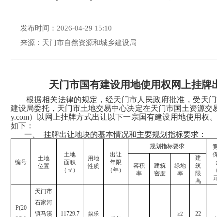
发布时间：2026-04-29 15:10
来源：天门市自然资源和城乡建设局
天门市国有建设用地使用权网上挂牌
根据相关法律的规定，经天门市人民政府批准，受天门
建设
局委托，天门市土地交易中心决定在天门市国土资源交
y.com）以网上挂牌方式出让以下
一
宗
国有建设用地使用权
如下：
一、
挂牌出让地块的基本情况和主要规划指标要求：
规划指标要求
土地
出让
建
土地
用地
编号
面积
年限
容积
建筑
绿地
筑
位置
性质
（㎡）
（年）
率
密度
率
限
高
天门市
石家河
P(20
镇马溪
11729.7
22
娱乐
≥
2