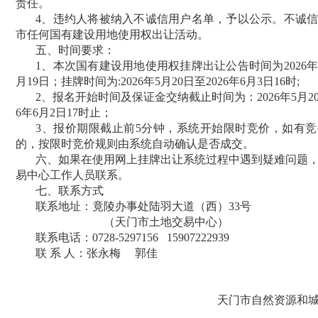
责任。
4
、违约人将被纳入不诚信用户名单，予以公示。不诚信
市任何国有建设用地使用权出让活动。
五、时间要求：
1、本次国有建设用地使用权挂牌出让公告时间为202
6
月
19
日
；挂牌时间为
:202
6
年
5
月
20
日至
202
6
年
6
月
3
日
16时;
2、报名开始时间及保证金交纳截止时间为：202
6
年
5
月
2
6
年
6
月
2
日
17时止；
3、报价期限截止前5分钟，系统开始限时竞价，如有
的，按限时竞价规则由系统自动确认是否成交。
六、如果在使用网上挂牌出让系统过程中遇到疑难问题
易中心工作人员联系。
七
、联系方式
联系地址：竟陵办事处陆羽大道（西）
33号
（天门市土地交易中心）
联系电话：
0728-5297156 15907222939
联
系
人：张
永
梅
郭佳
天门市自然资源和