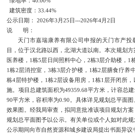
绿地率：
40.00
%
建筑密度：
33.44
%
公示日期：
202
6
年
3
月
25
日
---202
6
年
4
月
2
日
说
明：
天门市嘉瑞康养有限公司申报的
天门市产投
目，
位于汉北路以西，北湖大道以南。本次规划方
医养楼，1栋5层日间照料中心，2栋3层介助楼，1
1栋2层消控室，3栋3层介护楼，1栋2层膳食疗养
栋4层特护楼，1栋2层设备用房，1栋1层开闭所
施。项目总建筑面积为49359.68平方米，
计容
总建
90
平方米
，
容积率为
0.90。
具体详见规划总平面图
效果图。经我局审查，拟同意批准该项目规划方案
规划总平面图予以公示。有关单位或个人如对此规
公示期间向市自然资源和
城乡建设
局提出书面异议