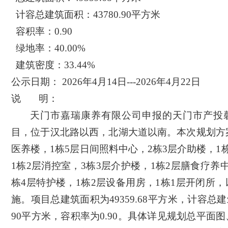
计容总建筑面积：
43780.90
平方米
容积率：
0.90
绿地率：
40.00
%
建筑密度：
33.44
%
公示日期：
202
6
年
4
月
14
日
---202
6
年
4
月
22
日
说
明：
天门市嘉瑞康养有限公司申报的
天门市产投
目，
位于汉北路以西，北湖大道以南。本次规划方
医养楼，1栋5层日间照料中心，2栋3层介助楼，1
1栋2层消控室，3栋3层介护楼，1栋2层膳食疗养
栋4层特护楼，1栋2层设备用房，1栋1层开闭所
施。项目总建筑面积为49359.68平方米，
计容
总建
90
平方米
，
容积率为
0.90。
具体详见规划总平面图