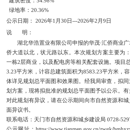
建筑密度：
34.98%
绿地率：
20.36%
公示日期：
20
26
年
1
月
30
日
---20
26
年
2
月
9
日
说
明：
湖北华浩置业有限公司申报的
华茂
·汇侨商业广
侨大道以北，状元路以东。本次规划方案主要为
一栋2层商业，以及配电房等相关配套设施。项目总
3.23平方米，
计容
总建筑面积
为
8583.23
平方米
，
容
体详见规划总平面图和效果图
。经我局审查，拟同
划方案，现将拟批准的规划总平面图予以公示。有
对此规划有异议，请在公示期间向市自然资源和
城
面异议书。
联系电话：天门市自然资源和
城乡建设
局
0728-529
公示网址：
https://www.tianmen.gov.cn/zwgk/bmhxz