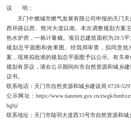
说
明：
天门中燃城市燃气发展有限公司
申报的
天门天
西环路以西、熊河大道以南
。本次
调整
规划方案
热水炉房，一栋计量橇。项目总建筑面积为28.5
规划总平面图和效果图
。经我局审查，拟同意批
案，现将拟批准的规划总平面图予以公示。有关单
规划有异议，请在公示期间向市自然资源和
城乡建
议书。
联系电话：天门市自然资源和
城乡建设
局
0728-529
公示网址：
https://www.tianmen.gov.cn/zwgk/bmhxz
hghj/
联系地址：天门市陆羽大道西
33号市自然资源和
城