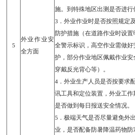
施。
到
特殊地区出测
是否
进行
．外业
作业时
是否按照规定
3
防护措施（
在道路作业时设置
外业作业安
全警示标识
，高空作业需做好
5
全方面
护，部分作业地区
佩戴作业安
穿戴反光背心
等）。
．
外业生产人员
是否
按要求
4
讯工具和定位装置，外业工作
是否
做到每日报送安全情况。
．极端
天气
是否尽量避免外
5
业，是否
配备防暑降温药物防