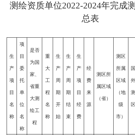
测绘资质单位
2022-2024
年完成
总表
项
是否
生
目
重
生
生
生
测区
为国
产
委
大
产
产
产
经
所属
家、
测区所
项
托
工
周
周
项
费
区域
省重
属区域
目
单
程
期
期
目
来
（地
大测
（省）
名
位
名
开
结
经
源
级
绘工
称
名
称
始
束
费
市）
程
称