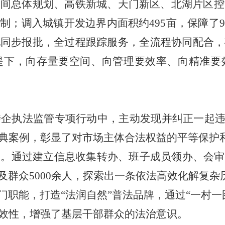
空间总体规划、高铁新城、天门新区、北湖片区控
编制；调入城镇开发边界内面积约
495
亩，保障了
9
地同步报批，全过程跟踪服务，全流程协同配合，
提下，向存量要空间、向管理要效率、向精准要
涉企执法监管专项行动中，主动发现并纠正一起
典案例，彰显了对市场主体合法权益的平等保护
题。通过建立信息收集转办、班子成员领办、会审
及群众
5000
余人，探索出一条依法高效化解复杂
部门职能，打造“法润自然”普法品牌，通过“一村
效性，增强了基层干部群众的法治意识。