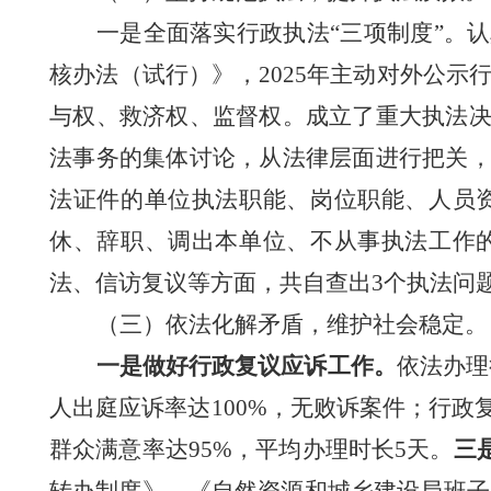
一是全面落实
行政执法
“
三项制度
”
。
认
核办法（试行）》，
2025
年
主动对外公示
与权、救济权、监督权。
成立了重大执法
法事务的集体讨论，从法律层面进行把关
法证件的单位执法职能、岗位职能、人员
休、辞职、调出本单位、不从事执法工作
法、信访复议等方面，共自查出
3
个执法问
（三）依法化解矛盾，维护社会
稳定
。
一是
做好
行政复议应诉工作。
依法办理
人出庭应诉率达
100%
，无败诉案件；行政
群众
满意率达
95%
，平均办理时长
5
天。
三