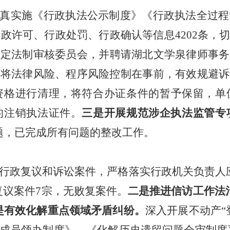
真实施
《行政执法公示制度》《行政执法全过程
行政许可、行政处罚
、行政确认等信息
4202
条，
决定法制审核委员会，并聘请湖北文学泉律师事务
，将法律风险、程序风险控制在事前，有效规避诉
资格进行清理，
将
符合办证条件
的
暂予保留，单
的
注销执法证件。
三是
开展规范涉企执法监管专
题
，
已完成所有问题的整改工作
。
行政复议和诉讼案件，严格落实行政机关负责人
复议案件
7
宗，无败复案件。
二是
推进
信访工作法
是有效化解重点领域矛盾纠纷。
深入开展不动产
“