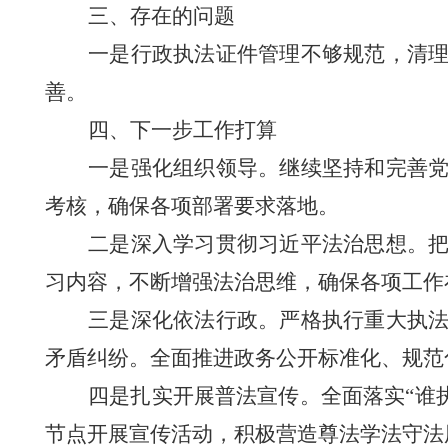
三
、存在的问题
一
是行政执法证件管理不够规范，清
善。
四
、下一步工作打算
一是
强化组织领导
。
继续坚持和完善
考核，确保各项部署要求落地。
二
是深入学习贯彻习近平法治思想。
习内容，不断增强
法治思维，
确保各项工作
三
是
深化依法行政
。
严格执行重大执
矛盾纠纷。全面推进政务公开标准化、规范
四
是
扎实
开展普法宣传。全面落实
“
谁
节点
开展宣传
活动，
积极
营造
尊法学法守法