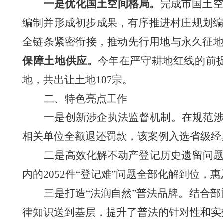
一是优化国土空间格局。
完成市国土
编制并形成初步成果，有序推进村庄规划
全链条紧密衔接，推动先行用地与永久征
保障土地供应。
今年在严守耕地红线的前
地，
共出让土地
107
宗。
二、
特色亮点工作
一是创新涉企执法监督机制。在规范
相关单位全额退还罚款，该案例入选省级经
二是高效化解不动产登记历史遗留问
内的
2052
件“登记难”问题全部化解到位，惠
三是打造
“法润自然”普法品牌。结合
律知识送到基层，提升了普法的针对性和实