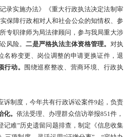
记录实施办法》《重大行政执法决定法制审
切实
保障行政相对人和社会公众的知情权、参
所专职律师为局法律顾问，参与我局重大涉
讼风险。
二是严格执法主体资格管理。
对执
位名称变更、岗位调整
的申请
更换证件，退
项行动。
围绕巡察整改、营商环境、行政执
应诉制度，今年共有行政诉讼案件
9
起，负责
治化。
依法受理、办理群众信访举报
851
件，
登记难
”
历史遗留问题排查，
制定《信息收集