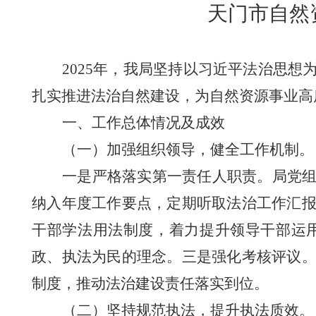
天门市自然
2025
年，
我局坚持以习近平法治思想
扎实推进法治自然建设，为自然资源事业高
一、
工作总体
情况
及成效
（一）加强组织领导，健全工作机制
。
一是
严格
落实第一责任人职责
。
局党
纳入年度工作要点，定期听取法治工作汇
干部学法用法制度，着力提升
领导干部运
政、执法为民的理念
。三是强化考核评议
制度，推动法治建设责任
落实到位
。
（二）坚持规范执法，提升执法
质
效
。