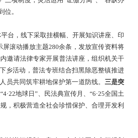
》三项制度，灵活运用
“证缴分离”、“容缺办
到位。
体
平台
，线下采取挂横幅、开展知识讲座、印
示屏滚动播放主题
2
80
余条，发放宣传资料将
对内邀请法律专家开展普法讲座，组织机关干
下乡活动，普法专班结合扫黑除恶整镇推进
人员共同
筑牢
耕地保护第一道
防线
。
三是突
在
“4·22
地球日
”
、民法典宣传月、
“6·25
全国
土
法规，
积极
营造全社会珍惜保护、合理开发利