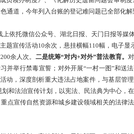
成员领办制度》、《化解历史遗留问题会审制度
证绿色通道，今年列入台账的登记难问题已全部化解
线上
依托
微信公众号、湖北日报、天门日报等媒
主题宣传活动
10
余次，悬挂横幅
110
幅，电子显
询
2
00
余人次。
二是
统筹
“
对内
+
对外
”
普法教育
。
学习
并举行
禁毒宣誓；对外开展
“
一村一图
”
和
送法
讲活动，
深度剖析重大违法占地案件，
与
基层管理
规划和法治宣传计划，以宪法、民法典为中心，
，重点宣传自然资源和
城乡建设
领域相关的法律