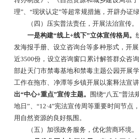
转办制度》、《自然资源和城乡建设局班子
理”、“现状认定”等超常规措施，开辟办
（四）压实普法责任，开展法治宣传
。
一是
构建
“
线上
+
线下
”
立体
宣传
格局
。
发海报手册、设立咨询台等
多种
形式，开展
近
3500
份，设立咨询窗口累计解答群众咨
部
赴
天门市禁毒基地和禁毒主题公园开展
工作
在拖市、净潭等乡镇开展以案释法宣
出
“
中心
+
重点
”
宣传
主题
。
围绕
“
八五
”
普法
地日
”
、
“12·4”
宪法宣传周等重要时间节点
用自然资源的良好
氛围
。
（五）
加强政务服务
，优化营商环境
。