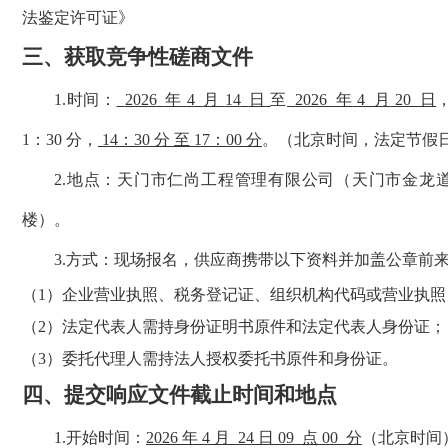
法鉴定许可证》
三、
获取竞争性磋商文件
1.
时间
：
202
6
年
4
月
14
日
至
202
6
年
4
月
20
日
1：30 分
，
14：30 分 至 17：00 分
。（北京时间，法定节假
2.
地点
：
天门市仁尚工程管理有限公司（天门市金龙
楼）
。
3.方式：
现场报名，供应商携带以下资料并加盖公章前
（1）
企业营业执照、税务登记证、组织机构代码或营业执照
（2）
法定代表人需持身份证明书原件和法定代表人身份证；
（3）
委托代理人需持法人授权委托书原件和身份证。
四、
提交响应文件截止时间和地点
1.开始时间：
2026 年 4
月
24
日
09
点
00
分
（北京时间