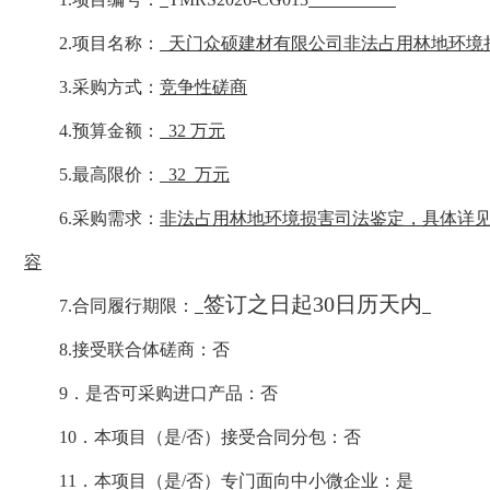
2
.
项目名称：
天门众硕建材有限公司非法占用林地环境
3
.
采购方式：
竞争性磋商
4
.
预算金额：
32 万元
5
.
最高限价：
32
万元
6
.
采购需求：
非法占用林地环境损害司法鉴定
，
具体
详
容
签订之日起30日历天内
7
.
合同履行期限：
8
.
接受联合体磋商：否
9
．是否可采购进口产品：否
10
．本项目（是
/否）接受合同分包：否
11
．本项目（是
/否）专门面向中小微企业：
是