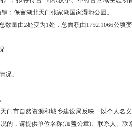
则》，拟将符合
“面积较小、不符合区域生态功
撤销；保留湖北天门张家湖国家湿地公园。
总数量由
2处变为1处，总面积由1792.1066公顷变为
况
情况。
。
向
天门市自然资源和城乡建设局
反映。以个人名义
情况的，请提供单位名称(加盖公章)、联系人、