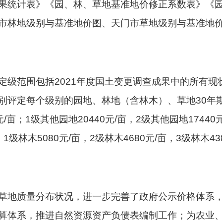
果统计表》《园、林、草地基准地价修正系数表》《
市林地级别与基准地价图、天门市草地级别与基准地
级范围包括2021年度国土变更调查成果中的所有现状
评定每个级别的园地、林地（含林木）、草地30年期
0元/亩；1级其他园地20440元/亩，2级其他园地17440
；1级林木5080元/亩，2级林木4680元/亩，3级林木43
草地质量分布状况，进一步完善了政府公示价格体系
算体系，推进自然资源资产负债表编制工作；为农业