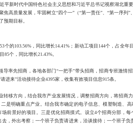
近平新时代中国特色社会主义思想和习近平总书记视察湖北重
焦高质量发展，牢固树立“四个一”（“第一责任”、“第一序列”、
了预期目标。
个的103.56%，同比增长14.41%；新动工项目144个，占全年目标
目85个，同比增长21.43%。
”领导率先招商，各地各部门“一把手”带头招商，招商专班激情招
“请进来”活动接待企业4395家，收集有效项目信息915条。
产业转移方向，结合我市产业发展情况，调整招商方向，将招商
。二是明确重点产业。结合我市确定的电子信息、模塑制造、高
市场前景好的项目。三是优化招商摸式。设立4个招商分部，每
责走出去，外出考察；一个班子负责请进来，洽谈接待；一个班子负