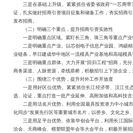
三是在基础上升级。紧紧抓住省委省政府“一芯两带
证，扎实做好招商引资项目征集和储备工作，夯实招商引
发布招商。
（二）明确三个重点，提升招商引资实效性
一是明确重点区域。紧盯长三角、珠三角等重点产业
二是明确重点产业。以芯创电子信息产业园、鸿硕精
业链条，早日建成华中地区一流模具产业基地和高端模具
三是明确重点群体。大力开展“回归工程”招商，充
商务渠道、人脉资源，牵线搭桥，积极招引上下游企业，
（三）围绕三个优势，提升对外工作开放度
一是用好区位优势。紧紧抓住长江经济带、汉江生态
选、论证，重点打造一批产业延伸、高附加值和高科技含
二是用活名片优势。利用全国最具投资潜力中小城市
化同步”发展先行区等重要城市名片，以侨乡、文化之乡
三是用足平台优势。依靠华创会平台，利用长江国际
洽会、天商峰会、模塑联盟年会等大会平台，积极开展招