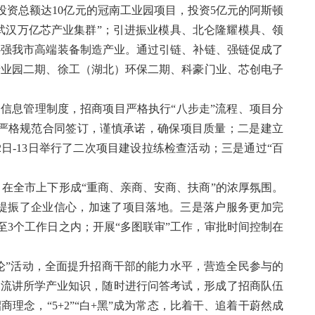
投资总额达10亿元的冠南工业园项目，投资5亿元的阿斯顿
“武汉万亿芯产业集群”；引进振业模具、北仑隆耀模具、领
补强我市高端装备制造产业。通过引链、补链、强链促成了
产业园二期、徐工（湖北）环保二期、科豪门业、芯创电子
信息管理制度，招商项目严格执行“八步走”流程、项目分
，严格规范合同签订，谨慎承诺，确保项目质量；二是建立
月12日-13日举行了二次项目建设拉练检查活动；三是通过“百
线，在全市上下形成“重商、亲商、安商、扶商”的浓厚氛围。
力提振了企业信心，加速了项目落地。三是落户服务更加完
至3个工作日之内；开展“多图联审”工作，审批时间控制在
论”活动，全面提升招商干部的能力水平，营造全民参与的
轮流讲所学产业知识，随时进行问答考试，形成了招商队伍
念，“5+2”“白+黑”成为常态，比着干、追着干蔚然成