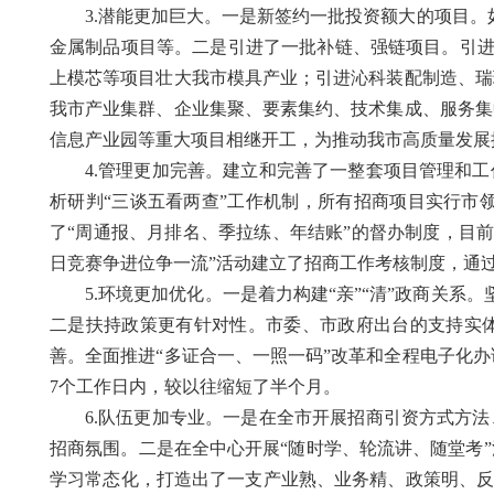
3.潜能更加巨大。一是新签约一批投资额大的项目。
金属制品项目等。二是引进了一批补链、强链项目。引进投
上模芯等项目壮大我市模具产业；引进沁科装配制造、瑞
我市产业集群、企业集聚、要素集约、技术集成、服务集
信息产业园等重大项目相继开工，为推动我市高质量发展
4.管理更加完善。建立和完善了一整套项目管理和
析研判“三谈五看两查”工作机制，所有招商项目实行市
了“周通报、月排名、季拉练、年结账”的督办制度，目前共发送
日竞赛争进位争一流”活动建立了招商工作考核制度，通
5.环境更加优化。一是着力构建“亲”“清”政商关系
二是扶持政策更有针对性。市委、市政府出台的支持实体
善。全面推进“多证合一、一照一码”改革和全程电子化办
7个工作日内，较以往缩短了半个月。
6.队伍更加专业。一是在全市开展招商引资方式方
招商氛围。二是在全中心开展“随时学、轮流讲、随堂考
学习常态化，打造出了一支产业熟、业务精、政策明、反应