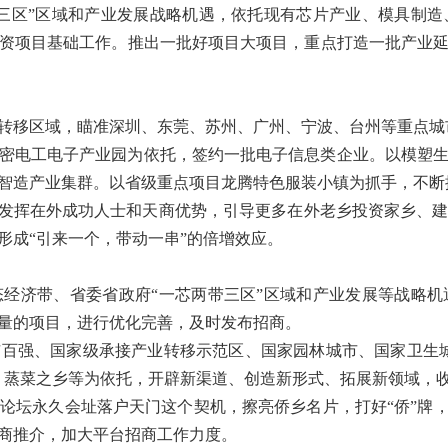
三区”区域和产业发展战略机遇，依托现有芯片产业、模具制
资项目基础工作。推出一批好项目大项目，重点打造一批产业
转移区域，瞄准深圳、东莞、苏州、广州、宁波、台州等重点城
密电工电子产业园为依托，签约一批电子信息类企业。以模塑
智造产业集群。以省级重点项目龙腾特色服装小镇为抓手，不断
分发挥在外成功人士和天商优势，引导更多在外老乡投资家乡、
形成“引来一个，带动一串”的倍增效应。
经济带、省委省政府“一芯两带三区”区域和产业发展等战略
量的项目，进行优化完善，及时发布招商。
百强、国家级承接产业转移示范区、国家园林城市、国家卫生
、蒸菜之乡等为依托，开辟新渠道、创造新形式、拓展新领域，
论坛永久会址落户天门这个契机，擦亮侨乡名片，打好“侨”牌，
商推介，加大平台招商工作力度。