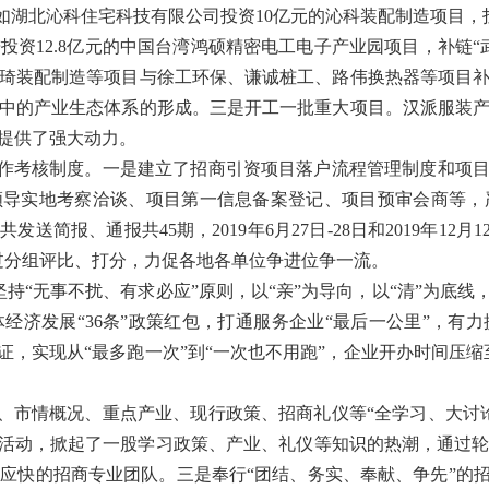
如湖北沁科住宅科技有限公司投资10亿元的沁科装配制造项目，
资12.8亿元的中国台湾鸿硕精密电工电子产业园项目，补链
琦装配制造等项目与徐工环保、谦诚桩工、路伟换热器等项目
中的产业生态体系的形成。三是开工一批重大项目。汉派服装
提供了强大动力。
工作考核制度。一是建立了招商引资项目落户流程管理制度和项目
领导实地考察洽谈、项目第一信息备案登记、项目预审会商等
简报、通报共45期，2019年6月27日-28日和2019年12
过分组评比、打分，力促各地各单位争进位争一流。
。坚持“无事不扰、有求必应”原则，以“亲”为导向，以“清”为底
经济发展“36条”政策红包，打通服务企业“最后一公里”，有
证，实现从“最多跑一次”到“一次也不用跑”，企业开办时间压缩
法、市情概况、重点产业、现行政策、招商礼仪等“全学习、大讨
”活动，掀起了一股学习政策、产业、礼仪等知识的热潮，通过
快的招商专业团队。三是奉行“团结、务实、奉献、争先”的招商理