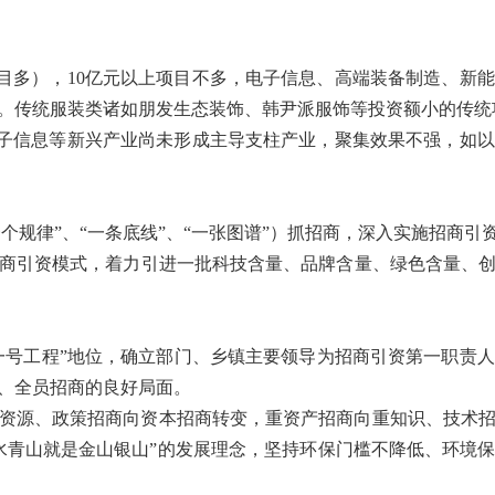
项目多），10亿元以上项目不多，电子信息、高端装备制造、新
有7个。传统服装类诸如朋发生态装饰、韩尹派服饰等投资额小的传
电子信息等新兴产业尚未形成主导支柱产业，聚集效果不强，如
、“一个规律”、“一条底线”、“一张图谱”）抓招商，深入实施招
商引资模式，着力引进一批科技含量、品牌含量、绿色含量、
“一号工程”地位，确立部门、乡镇主要领导为招商引资第一职责
、全员招商的良好局面。
资源、政策招商向资本招商转变，重资产招商向重知识、技术
水青山就是金山银山”的发展理念，坚持环保门槛不降低、环境