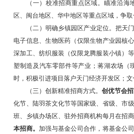
（一）校准招商重点区域。
瞄准沿海
区、闽台地区
、华中地区
等重点区域，争取
（
二
）
明确
乡镇园区产业
定位。
把天
电子信息、生物医药（仅限生物产业园核
深加工、纺织服装（仅限龙腾服装小镇）
塑制造
及
汽车零部件
等产业
；蒋湖农场（
时，积极引进项目落户天门经济开发区
；文
（三）创新精准招商方式。
创优节会招
化节、陆羽茶文化节
等国家级、省级、市
班、乡镇办场区、驻外招商机构每月在招
本招商。
加强与基金公司合作，将基金公