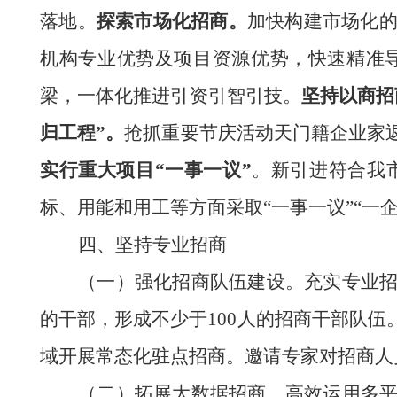
落地。
探索市场化招商。
加快构建市场化
机构专业优势及项目资源优势，快速精准
梁，一体化推进引资引智引技。
坚持以商招
归工程”。
抢抓重要节庆活动
天门籍
企业家
实行重大项目
“一事一议”
。
新引进符合我
标、用能和用工等方面采取
“一事一议”“
四、坚持专业招商
（一）强化
招商
队伍建设
。
充实专业
的干部，形成不少于
100人的招商干部队
域开展常态化驻点招商。邀请专家对招商人
（二）拓展大数据招商。
高效运用多