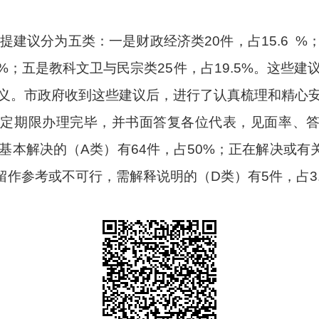
提建议分为五类：一是财政经济类
2
0件，占
15.6
%；
%；五是教科文卫与民宗类2
5
件，占
19.5
%。这些建
义。市政府收到这些建议后，进行了认真梳理和精心
规定期限办理完毕，并书面答复各位代表，见面率、
基本解决的（
A类）有
64
件，占
50
%；正在解决或有
留作参考或不可行
，需解释说明的（
D类）有
5
件，占
3