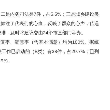
二是内务司法类
7
件，占
5.5
%；三是城乡建设类
议倾注了代表
们
的心血，反映了群众的心声，传递
安排，及时将建议交由
34个市直部门承办。
答复率、满意率（含基本满意）均为
100%。据统
关工作已启动的（B类）有
38
件，占
29.7
%；已列
.9
%。