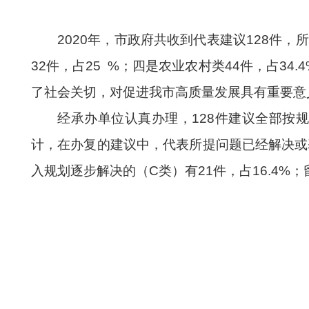
20
20
年
，
市政府
共
收到代表建议
128
件
，
所
32
件，占
25
%；四是农业农村类
44
件，占
34.4
了社会关切
，
对
促进
我市高质量发展具有重要意
经承办单位认真办理，
128
件建议全部按
计，在办复的建议中，
代表所提问题已经解决或
入规划逐步解决的（C类）有
21
件，占
1
6.4
%；