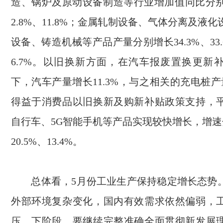
造、锅炉及原动设备制造等行业增加值同比分
2.8%
、
11.8%
；金属轧制设备、气体分离及液化
设备、铸造机械等产品产量分别增长
34.3%
、
33
6.7%
。
以旧换新
方面，在汽车报废置换更新
下，汽车产量增长
11.3%
，与之相关的充电桩产
得益于消费品以旧换新及购新补贴政策支持，
自行车、
5G
智能手机等产品实现较快增长，增速
20.5%
、
13.4%
。
总体看，
5
月份工业生产保持稳定增长态势
外部环境复杂变化，国内有效需求依然偏弱，
压。下阶段，要继续完整准确全面贯彻新发展