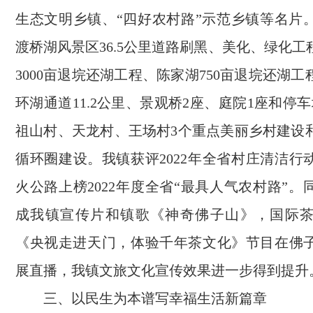
生态文明乡镇、“四好农村路”示范乡镇等名片
渡桥湖风景区36.5公里道路刷黑、美化、绿化
3000亩退垸还湖工程、陈家湖750亩退垸还湖
环湖通道11.2公里、景观桥2座、庭院1座和停
祖山村、天龙村、王场村3个重点美丽乡村建设
循环圈建设。我镇获评2022年全省村庄清洁行
火公路上榜2022年度全省“最具人气农村路”
成我镇宣传片和镇歌《神奇佛子山》，国际
《央视走进天门，体验千年茶文化》节目在佛
展直播，我镇文旅文化宣传效果进一步得到提升
三、以民生为本谱写幸福生活新篇章