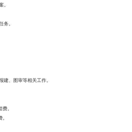
案。
任务。
报建、图审等相关工作。
偿费。
费。