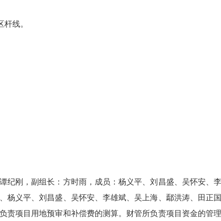
区杆线。
纪刚，副组长：方时雨，成员：杨义平、刘昌盛、吴怀安、李
、杨义平、刘昌盛、吴怀安、李雄斌、吴上海、鄢洪涛、田正
负责项目用地预审和补偿费的测算。财管所负责项目资金的管