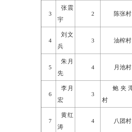
张震
3
2
陈张村
宇
刘文
4
3
油榨村
兵
朱月
5
4
月池村
先
李月
鲍夹
6
3
宏
村
黄红
7
4
八团村
涛