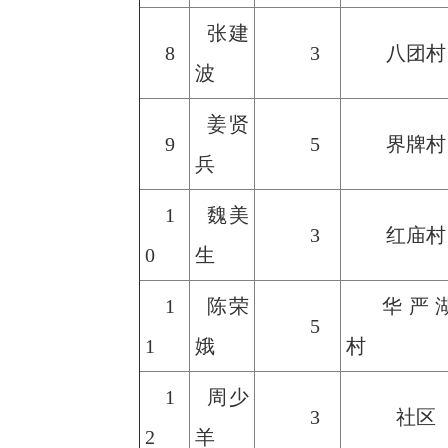
张建
8
3
八团村
波
姜贤
9
5
界牌村
兵
1
魏美
3
红庙村
0
生
1
陈荣
华严
5
1
娥
村
1
周少
3
社区
2
羊